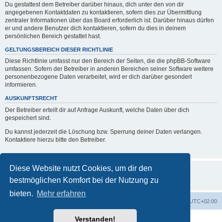
Du gestattest dem Betreiber darüber hinaus, dich unter den von dir
angegebenen Kontaktdaten zu kontaktieren, sofern dies zur Übermittlung
zentraler Informationen über das Board erforderlich ist. Darüber hinaus dürfen
er und andere Benutzer dich kontaktieren, sofern du dies in deinem
persönlichen Bereich gestattet hast.
GELTUNGSBEREICH DIESER RICHTLINIE
Diese Richtlinie umfasst nur den Bereich der Seiten, die die phpBB-Software
umfassen. Sofern der Betreiber in anderen Bereichen seiner Software weitere
personenbezogene Daten verarbeitet, wird er dich darüber gesondert
informieren.
AUSKUNFTSRECHT
Der Betreiber erteilt dir auf Anfrage Auskunft, welche Daten über dich
gespeichert sind.
Du kannst jederzeit die Löschung bzw. Sperrung deiner Daten verlangen.
Kontaktiere hierzu bitte den Betreiber.
Diese Website nutzt Cookies, um dir den
bestmöglichen Komfort bei der Nutzung zu
bieten.
Mehr erfahren
Foren-Übersicht
Alle Zeiten sind
UTC+02:00
Verstanden!
Powered by
phpBB
® Forum Software © phpBB Limited