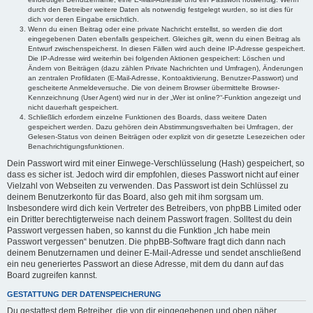
durch den Betreiber weitere Daten als notwendig festgelegt wurden, so ist dies für
dich vor deren Eingabe ersichtlich.
Wenn du einen Beitrag oder eine private Nachricht erstellst, so werden die dort
eingegebenen Daten ebenfalls gespeichert. Gleiches gilt, wenn du einen Beitrag als
Entwurf zwischenspeicherst. In diesen Fällen wird auch deine IP-Adresse gespeichert.
Die IP-Adresse wird weiterhin bei folgenden Aktionen gespeichert: Löschen und
Ändern von Beiträgen (dazu zählen Private Nachrichten und Umfragen), Änderungen
an zentralen Profildaten (E-Mail-Adresse, Kontoaktivierung, Benutzer-Passwort) und
gescheiterte Anmeldeversuche. Die von deinem Browser übermittelte Browser-
Kennzeichnung (User Agent) wird nur in der „Wer ist online?“-Funktion angezeigt und
nicht dauerhaft gespeichert.
Schließlich erfordern einzelne Funktionen des Boards, dass weitere Daten
gespeichert werden. Dazu gehören dein Abstimmungsverhalten bei Umfragen, der
Gelesen-Status von deinen Beiträgen oder explizit von dir gesetzte Lesezeichen oder
Benachrichtigungsfunktionen.
Dein Passwort wird mit einer Einwege-Verschlüsselung (Hash) gespeichert, so
dass es sicher ist. Jedoch wird dir empfohlen, dieses Passwort nicht auf einer
Vielzahl von Webseiten zu verwenden. Das Passwort ist dein Schlüssel zu
deinem Benutzerkonto für das Board, also geh mit ihm sorgsam um.
Insbesondere wird dich kein Vertreter des Betreibers, von phpBB Limited oder
ein Dritter berechtigterweise nach deinem Passwort fragen. Solltest du dein
Passwort vergessen haben, so kannst du die Funktion „Ich habe mein
Passwort vergessen“ benutzen. Die phpBB-Software fragt dich dann nach
deinem Benutzernamen und deiner E-Mail-Adresse und sendet anschließend
ein neu generiertes Passwort an diese Adresse, mit dem du dann auf das
Board zugreifen kannst.
GESTATTUNG DER DATENSPEICHERUNG
Du gestattest dem Betreiber, die von dir eingegebenen und oben näher