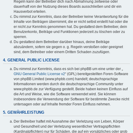
Regeln kann der Betreiber dich nach Abmahnung zeitweise oder
dauerhaft von der Nutzung dieses Boards ausschließen und dir ein
Hausverbot erteilen.
Du nimmst zur Kenntnis, dass der Betreiber keine Verantwortung für die
Inhalte von Beiträgen übernimmt, die er nicht selbst erstellt hat oder die
er nicht zur Kenntnis genommen hat. Du gestattest dem Betreiber, dein
Benutzerkonto, Beiträge und Funktionen jederzeit zu löschen oder zu
sperren.
Du gestattest dem Betreiber darüber hinaus, deine Beiträge
abzuändern, sofern sie gegen o. g. Regeln verstoßen oder geeignet
sind, dem Betreiber oder einem Dritten Schaden zuzufügen.
4. GENERAL PUBLIC LICENSE
Du nimmst zur Kenntnis, dass es sich bei phpBB um eine unter der „
GNU General Public License v2
“ (GPL) bereitgestellten Foren-Software
von phpBB Limited (www.phpbb.com) handelt; deutschsprachige
Informationen werden durch die deutschsprachige Community unter
www.phpbb.de zur Verfügung gestellt. Beide haben keinen Einfluss auf
die Art und Weise, wie die Software verwendet wird. Sie können
insbesondere die Verwendung der Software für bestimmte Zwecke nicht
untersagen oder auf Inhalte fremder Foren Einfluss nehmen.
5. GEWÄHRLEISTUNG
Der Betreiber haftet mit Ausnahme der Verletzung von Leben, Körper
und Gesundheit und der Verletzung wesentlicher Vertragspflichten
(Kardinalpflichten) nur für Schäden, die auf ein vorsätzliches oder grob