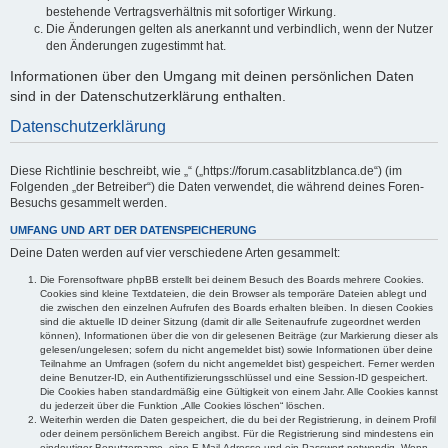
bestehende Vertragsverhältnis mit sofortiger Wirkung.
Die Änderungen gelten als anerkannt und verbindlich, wenn der Nutzer
den Änderungen zugestimmt hat.
Informationen über den Umgang mit deinen persönlichen Daten
sind in der Datenschutzerklärung enthalten.
Datenschutzerklärung
Diese Richtlinie beschreibt, wie „“ („https://forum.casablitzblanca.de“) (im
Folgenden „der Betreiber“) die Daten verwendet, die während deines Foren-
Besuchs gesammelt werden.
UMFANG UND ART DER DATENSPEICHERUNG
Deine Daten werden auf vier verschiedene Arten gesammelt:
Die Forensoftware phpBB erstellt bei deinem Besuch des Boards mehrere Cookies.
Cookies sind kleine Textdateien, die dein Browser als temporäre Dateien ablegt und
die zwischen den einzelnen Aufrufen des Boards erhalten bleiben. In diesen Cookies
sind die aktuelle ID deiner Sitzung (damit dir alle Seitenaufrufe zugeordnet werden
können), Informationen über die von dir gelesenen Beiträge (zur Markierung dieser als
gelesen/ungelesen; sofern du nicht angemeldet bist) sowie Informationen über deine
Teilnahme an Umfragen (sofern du nicht angemeldet bist) gespeichert. Ferner werden
deine Benutzer-ID, ein Authentifizierungsschlüssel und eine Session-ID gespeichert.
Die Cookies haben standardmäßig eine Gültigkeit von einem Jahr. Alle Cookies kannst
du jederzeit über die Funktion „Alle Cookies löschen“ löschen.
Weiterhin werden die Daten gespeichert, die du bei der Registrierung, in deinem Profil
oder deinem persönlichem Bereich angibst. Für die Registrierung sind mindestens ein
eindeutiger Benutzername, eine E-Mail-Adresse und ein Passwort notwendig. Wenn