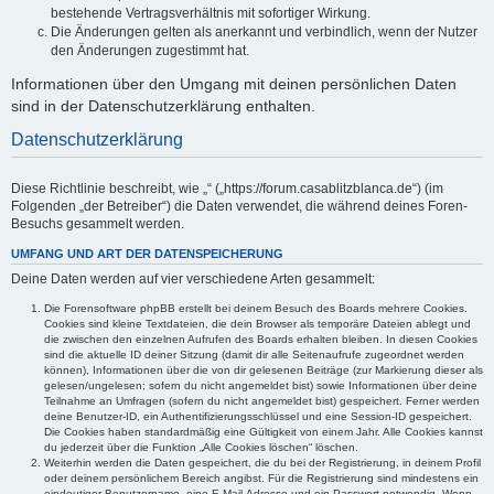
bestehende Vertragsverhältnis mit sofortiger Wirkung.
Die Änderungen gelten als anerkannt und verbindlich, wenn der Nutzer
den Änderungen zugestimmt hat.
Informationen über den Umgang mit deinen persönlichen Daten
sind in der Datenschutzerklärung enthalten.
Datenschutzerklärung
Diese Richtlinie beschreibt, wie „“ („https://forum.casablitzblanca.de“) (im
Folgenden „der Betreiber“) die Daten verwendet, die während deines Foren-
Besuchs gesammelt werden.
UMFANG UND ART DER DATENSPEICHERUNG
Deine Daten werden auf vier verschiedene Arten gesammelt:
Die Forensoftware phpBB erstellt bei deinem Besuch des Boards mehrere Cookies.
Cookies sind kleine Textdateien, die dein Browser als temporäre Dateien ablegt und
die zwischen den einzelnen Aufrufen des Boards erhalten bleiben. In diesen Cookies
sind die aktuelle ID deiner Sitzung (damit dir alle Seitenaufrufe zugeordnet werden
können), Informationen über die von dir gelesenen Beiträge (zur Markierung dieser als
gelesen/ungelesen; sofern du nicht angemeldet bist) sowie Informationen über deine
Teilnahme an Umfragen (sofern du nicht angemeldet bist) gespeichert. Ferner werden
deine Benutzer-ID, ein Authentifizierungsschlüssel und eine Session-ID gespeichert.
Die Cookies haben standardmäßig eine Gültigkeit von einem Jahr. Alle Cookies kannst
du jederzeit über die Funktion „Alle Cookies löschen“ löschen.
Weiterhin werden die Daten gespeichert, die du bei der Registrierung, in deinem Profil
oder deinem persönlichem Bereich angibst. Für die Registrierung sind mindestens ein
eindeutiger Benutzername, eine E-Mail-Adresse und ein Passwort notwendig. Wenn