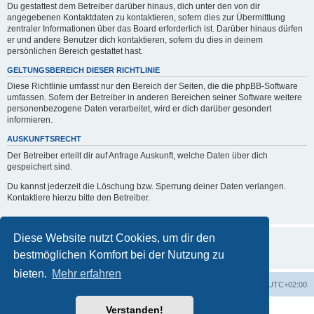
Du gestattest dem Betreiber darüber hinaus, dich unter den von dir
angegebenen Kontaktdaten zu kontaktieren, sofern dies zur Übermittlung
zentraler Informationen über das Board erforderlich ist. Darüber hinaus dürfen
er und andere Benutzer dich kontaktieren, sofern du dies in deinem
persönlichen Bereich gestattet hast.
GELTUNGSBEREICH DIESER RICHTLINIE
Diese Richtlinie umfasst nur den Bereich der Seiten, die die phpBB-Software
umfassen. Sofern der Betreiber in anderen Bereichen seiner Software weitere
personenbezogene Daten verarbeitet, wird er dich darüber gesondert
informieren.
AUSKUNFTSRECHT
Der Betreiber erteilt dir auf Anfrage Auskunft, welche Daten über dich
gespeichert sind.
Du kannst jederzeit die Löschung bzw. Sperrung deiner Daten verlangen.
Kontaktiere hierzu bitte den Betreiber.
Diese Website nutzt Cookies, um dir den
bestmöglichen Komfort bei der Nutzung zu
bieten.
Mehr erfahren
Foren-Übersicht
Alle Zeiten sind
UTC+02:00
Verstanden!
Powered by
phpBB
® Forum Software © phpBB Limited