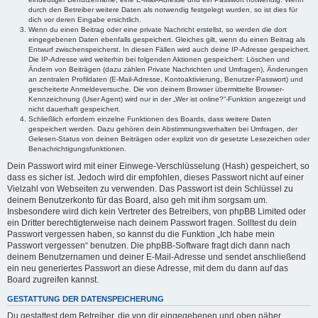
durch den Betreiber weitere Daten als notwendig festgelegt wurden, so ist dies für
dich vor deren Eingabe ersichtlich.
Wenn du einen Beitrag oder eine private Nachricht erstellst, so werden die dort
eingegebenen Daten ebenfalls gespeichert. Gleiches gilt, wenn du einen Beitrag als
Entwurf zwischenspeicherst. In diesen Fällen wird auch deine IP-Adresse gespeichert.
Die IP-Adresse wird weiterhin bei folgenden Aktionen gespeichert: Löschen und
Ändern von Beiträgen (dazu zählen Private Nachrichten und Umfragen), Änderungen
an zentralen Profildaten (E-Mail-Adresse, Kontoaktivierung, Benutzer-Passwort) und
gescheiterte Anmeldeversuche. Die von deinem Browser übermittelte Browser-
Kennzeichnung (User Agent) wird nur in der „Wer ist online?“-Funktion angezeigt und
nicht dauerhaft gespeichert.
Schließlich erfordern einzelne Funktionen des Boards, dass weitere Daten
gespeichert werden. Dazu gehören dein Abstimmungsverhalten bei Umfragen, der
Gelesen-Status von deinen Beiträgen oder explizit von dir gesetzte Lesezeichen oder
Benachrichtigungsfunktionen.
Dein Passwort wird mit einer Einwege-Verschlüsselung (Hash) gespeichert, so
dass es sicher ist. Jedoch wird dir empfohlen, dieses Passwort nicht auf einer
Vielzahl von Webseiten zu verwenden. Das Passwort ist dein Schlüssel zu
deinem Benutzerkonto für das Board, also geh mit ihm sorgsam um.
Insbesondere wird dich kein Vertreter des Betreibers, von phpBB Limited oder
ein Dritter berechtigterweise nach deinem Passwort fragen. Solltest du dein
Passwort vergessen haben, so kannst du die Funktion „Ich habe mein
Passwort vergessen“ benutzen. Die phpBB-Software fragt dich dann nach
deinem Benutzernamen und deiner E-Mail-Adresse und sendet anschließend
ein neu generiertes Passwort an diese Adresse, mit dem du dann auf das
Board zugreifen kannst.
GESTATTUNG DER DATENSPEICHERUNG
Du gestattest dem Betreiber, die von dir eingegebenen und oben näher