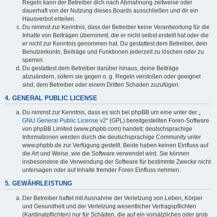
Regeln kann der Betreiber dich nach Abmahnung zeitweise oder
dauerhaft von der Nutzung dieses Boards ausschließen und dir ein
Hausverbot erteilen.
Du nimmst zur Kenntnis, dass der Betreiber keine Verantwortung für die
Inhalte von Beiträgen übernimmt, die er nicht selbst erstellt hat oder die
er nicht zur Kenntnis genommen hat. Du gestattest dem Betreiber, dein
Benutzerkonto, Beiträge und Funktionen jederzeit zu löschen oder zu
sperren.
Du gestattest dem Betreiber darüber hinaus, deine Beiträge
abzuändern, sofern sie gegen o. g. Regeln verstoßen oder geeignet
sind, dem Betreiber oder einem Dritten Schaden zuzufügen.
4. GENERAL PUBLIC LICENSE
Du nimmst zur Kenntnis, dass es sich bei phpBB um eine unter der „
GNU General Public License v2
“ (GPL) bereitgestellten Foren-Software
von phpBB Limited (www.phpbb.com) handelt; deutschsprachige
Informationen werden durch die deutschsprachige Community unter
www.phpbb.de zur Verfügung gestellt. Beide haben keinen Einfluss auf
die Art und Weise, wie die Software verwendet wird. Sie können
insbesondere die Verwendung der Software für bestimmte Zwecke nicht
untersagen oder auf Inhalte fremder Foren Einfluss nehmen.
5. GEWÄHRLEISTUNG
Der Betreiber haftet mit Ausnahme der Verletzung von Leben, Körper
und Gesundheit und der Verletzung wesentlicher Vertragspflichten
(Kardinalpflichten) nur für Schäden, die auf ein vorsätzliches oder grob