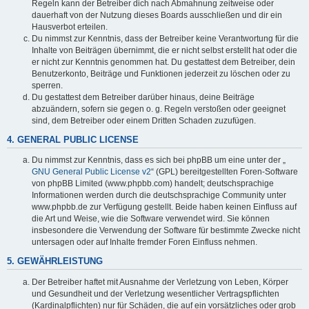
Regeln kann der Betreiber dich nach Abmahnung zeitweise oder
dauerhaft von der Nutzung dieses Boards ausschließen und dir ein
Hausverbot erteilen.
Du nimmst zur Kenntnis, dass der Betreiber keine Verantwortung für die
Inhalte von Beiträgen übernimmt, die er nicht selbst erstellt hat oder die
er nicht zur Kenntnis genommen hat. Du gestattest dem Betreiber, dein
Benutzerkonto, Beiträge und Funktionen jederzeit zu löschen oder zu
sperren.
Du gestattest dem Betreiber darüber hinaus, deine Beiträge
abzuändern, sofern sie gegen o. g. Regeln verstoßen oder geeignet
sind, dem Betreiber oder einem Dritten Schaden zuzufügen.
4. GENERAL PUBLIC LICENSE
Du nimmst zur Kenntnis, dass es sich bei phpBB um eine unter der „
GNU General Public License v2
“ (GPL) bereitgestellten Foren-Software
von phpBB Limited (www.phpbb.com) handelt; deutschsprachige
Informationen werden durch die deutschsprachige Community unter
www.phpbb.de zur Verfügung gestellt. Beide haben keinen Einfluss auf
die Art und Weise, wie die Software verwendet wird. Sie können
insbesondere die Verwendung der Software für bestimmte Zwecke nicht
untersagen oder auf Inhalte fremder Foren Einfluss nehmen.
5. GEWÄHRLEISTUNG
Der Betreiber haftet mit Ausnahme der Verletzung von Leben, Körper
und Gesundheit und der Verletzung wesentlicher Vertragspflichten
(Kardinalpflichten) nur für Schäden, die auf ein vorsätzliches oder grob