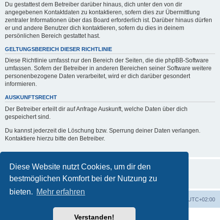
Du gestattest dem Betreiber darüber hinaus, dich unter den von dir
angegebenen Kontaktdaten zu kontaktieren, sofern dies zur Übermittlung
zentraler Informationen über das Board erforderlich ist. Darüber hinaus dürfen
er und andere Benutzer dich kontaktieren, sofern du dies in deinem
persönlichen Bereich gestattet hast.
GELTUNGSBEREICH DIESER RICHTLINIE
Diese Richtlinie umfasst nur den Bereich der Seiten, die die phpBB-Software
umfassen. Sofern der Betreiber in anderen Bereichen seiner Software weitere
personenbezogene Daten verarbeitet, wird er dich darüber gesondert
informieren.
AUSKUNFTSRECHT
Der Betreiber erteilt dir auf Anfrage Auskunft, welche Daten über dich
gespeichert sind.
Du kannst jederzeit die Löschung bzw. Sperrung deiner Daten verlangen.
Kontaktiere hierzu bitte den Betreiber.
Diese Website nutzt Cookies, um dir den
bestmöglichen Komfort bei der Nutzung zu
bieten.
Mehr erfahren
Foren-Übersicht
Alle Zeiten sind
UTC+02:00
Verstanden!
Powered by
phpBB
® Forum Software © phpBB Limited