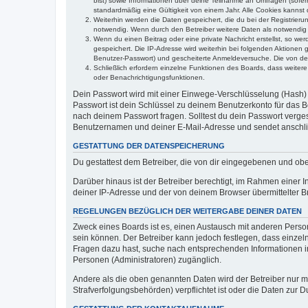
bist) sowie Informationen über deine Teilnahme an Umfragen (sofer
standardmäßig eine Gültigkeit von einem Jahr. Alle Cookies kannst d
Weiterhin werden die Daten gespeichert, die du bei der Registrieru
notwendig. Wenn durch den Betreiber weitere Daten als notwendig fe
Wenn du einen Beitrag oder eine private Nachricht erstellst, so we
gespeichert. Die IP-Adresse wird weiterhin bei folgenden Aktionen
Benutzer-Passwort) und gescheiterte Anmeldeversuche. Die von dein
Schließlich erfordern einzelne Funktionen des Boards, dass weite
oder Benachrichtigungsfunktionen.
Dein Passwort wird mit einer Einwege-Verschlüsselung (Hash) g
Passwort ist dein Schlüssel zu deinem Benutzerkonto für das Bo
nach deinem Passwort fragen. Solltest du dein Passwort verg
Benutzernamen und deiner E-Mail-Adresse und sendet anschlie
GESTATTUNG DER DATENSPEICHERUNG
Du gestattest dem Betreiber, die von dir eingegebenen und ob
Darüber hinaus ist der Betreiber berechtigt, im Rahmen einer
deiner IP-Adresse und der von deinem Browser übermittelter B
REGELUNGEN BEZÜGLICH DER WEITERGABE DEINER DATEN
Zweck eines Boards ist es, einen Austausch mit anderen Personen
sein können. Der Betreiber kann jedoch festlegen, dass einzeln
Fragen dazu hast, suche nach entsprechenden Informationen im 
Personen (Administratoren) zugänglich.
Andere als die oben genannten Daten wird der Betreiber nur mit
Strafverfolgungsbehörden) verpflichtet ist oder die Daten zur D