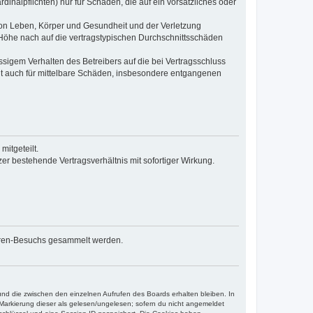
inalpflichten) nur für Schäden, die auf ein vorsätzliches oder
von Leben, Körper und Gesundheit und der Verletzung
r Höhe nach auf die vertragstypischen Durchschnittsschäden
sigem Verhalten des Betreibers auf die bei Vertragsschluss
lt auch für mittelbare Schäden, insbesondere entgangenen
itgeteilt.
r bestehende Vertragsverhältnis mit sofortiger Wirkung.
 Foren-Besuchs gesammelt werden.
und die zwischen den einzelnen Aufrufen des Boards erhalten bleiben. In
r Markierung dieser als gelesen/ungelesen; sofern du nicht angemeldet