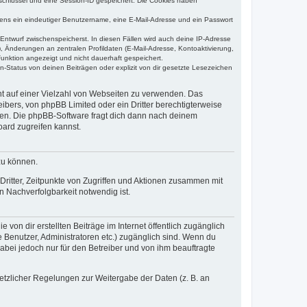
sschlüssel und eine Session-ID gespeichert. Die Cookies haben
estens ein eindeutiger Benutzername, eine E-Mail-Adresse und ein Passwort
 Entwurf zwischenspeicherst. In diesen Fällen wird auch deine IP-Adresse
, Änderungen an zentralen Profildaten (E-Mail-Adresse, Kontoaktivierung,
unktion angezeigt und nicht dauerhaft gespeichert.
-Status von deinen Beiträgen oder explizit von dir gesetzte Lesezeichen
cht auf einer Vielzahl von Webseiten zu verwenden. Das
ibers, von phpBB Limited oder ein Dritter berechtigterweise
zen. Die phpBB-Software fragt dich dann nach deinem
ard zugreifen kannst.
zu können.
ritter, Zeitpunkte von Zugriffen und Aktionen zusammen mit
 Nachverfolgbarkeit notwendig ist.
von dir erstellten Beiträge im Internet öffentlich zugänglich
e Benutzer, Administratoren etc.) zugänglich sind. Wenn du
abei jedoch nur für den Betreiber und von ihm beauftragte
setzlicher Regelungen zur Weitergabe der Daten (z. B. an