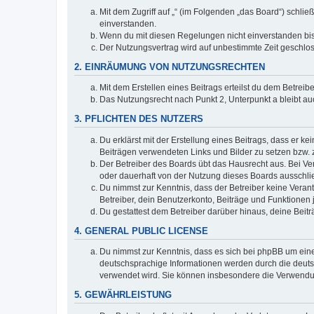
Mit dem Zugriff auf „“ (im Folgenden „das Board“) schli
einverstanden.
Wenn du mit diesen Regelungen nicht einverstanden bist,
Der Nutzungsvertrag wird auf unbestimmte Zeit geschlos
2. EINRÄUMUNG VON NUTZUNGSRECHTEN
Mit dem Erstellen eines Beitrags erteilst du dem Betrei
Das Nutzungsrecht nach Punkt 2, Unterpunkt a bleibt 
3. PFLICHTEN DES NUTZERS
Du erklärst mit der Erstellung eines Beitrags, dass er ke
Beiträgen verwendeten Links und Bilder zu setzen bzw.
Der Betreiber des Boards übt das Hausrecht aus. Bei V
oder dauerhaft von der Nutzung dieses Boards ausschlie
Du nimmst zur Kenntnis, dass der Betreiber keine Verantw
Betreiber, dein Benutzerkonto, Beiträge und Funktionen 
Du gestattest dem Betreiber darüber hinaus, deine Beit
4. GENERAL PUBLIC LICENSE
Du nimmst zur Kenntnis, dass es sich bei phpBB um eine
deutschsprachige Informationen werden durch die deuts
verwendet wird. Sie können insbesondere die Verwendun
5. GEWÄHRLEISTUNG