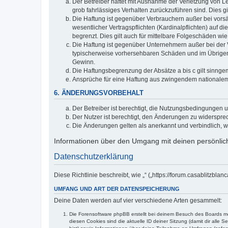
Der Betreiber haftet mit Ausnahme der Verletzung von Le
grob fahrlässiges Verhalten zurückzuführen sind. Dies 
Die Haftung ist gegenüber Verbrauchern außer bei vors
wesentlicher Vertragspflichten (Kardinalpflichten) auf
begrenzt. Dies gilt auch für mittelbare Folgeschäden 
Die Haftung ist gegenüber Unternehmern außer bei der V
typischerweise vorhersehbaren Schäden und im Übrigen 
Gewinn.
Die Haftungsbegrenzung der Absätze a bis c gilt sinnge
Ansprüche für eine Haftung aus zwingendem nationalem
6. ÄNDERUNGSVORBEHALT
Der Betreiber ist berechtigt, die Nutzungsbedingungen 
Der Nutzer ist berechtigt, den Änderungen zu widerspre
Die Änderungen gelten als anerkannt und verbindlich, 
Informationen über den Umgang mit deinen persönlich
Datenschutzerklärung
Diese Richtlinie beschreibt, wie „“ („https://forum.casablitz
UMFANG UND ART DER DATENSPEICHERUNG
Deine Daten werden auf vier verschiedene Arten gesammelt:
Die Forensoftware phpBB erstellt bei deinem Besuch des Boards meh
diesen Cookies sind die aktuelle ID deiner Sitzung (damit dir alle