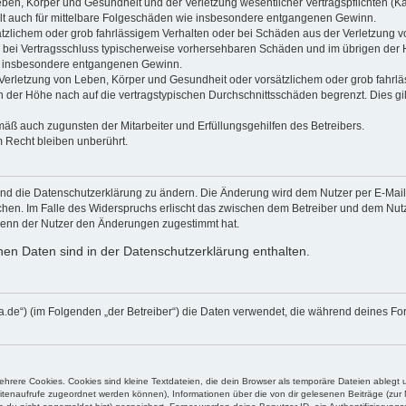
ben, Körper und Gesundheit und der Verletzung wesentlicher Vertragspflichten (Kard
gilt auch für mittelbare Folgeschäden wie insbesondere entgangenen Gewinn.
ätzlichem oder grob fahrlässigem Verhalten oder bei Schäden aus der Verletzung 
 die bei Vertragsschluss typischerweise vorhersehbaren Schäden und im übrigen de
wie insbesondere entgangenen Gewinn.
erletzung von Leben, Körper und Gesundheit oder vorsätzlichem oder grob fahrläs
der Höhe nach auf die vertragstypischen Durchschnittsschäden begrenzt. Dies gi
mäß auch zugunsten der Mitarbeiter und Erfüllungsgehilfen des Betreibers.
 Recht bleiben unberührt.
und die Datenschutzerklärung zu ändern. Die Änderung wird dem Nutzer per E-Mail m
chen. Im Falle des Widerspruchs erlischt das zwischen dem Betreiber und dem Nutze
wenn der Nutzer den Änderungen zugestimmt hat.
en Daten sind in der Datenschutzerklärung enthalten.
blanca.de“) (im Folgenden „der Betreiber“) die Daten verwendet, die während deines
rere Cookies. Cookies sind kleine Textdateien, die dein Browser als temporäre Dateien ablegt 
 Seitenaufrufe zugeordnet werden können), Informationen über die von dir gelesenen Beiträge (zu