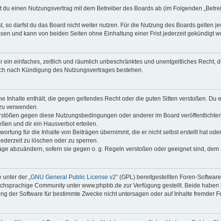
eßt du einen Nutzungsvertrag mit dem Betreiber des Boards ab (im Folgenden „Betr
 so darfst du das Board nicht weiter nutzen. Für die Nutzung des Boards gelten jew
sen und kann von beiden Seiten ohne Einhaltung einer Frist jederzeit gekündigt w
ber ein einfaches, zeitlich und räumlich unbeschränktes und unentgeltliches Recht
auch nach Kündigung des Nutzungsvertrages bestehen.
ine Inhalte enthält, die gegen geltendes Recht oder die guten Sitten verstoßen. Du 
 zu verwenden.
erstößen gegen diese Nutzungsbedingungen oder anderer im Board veröffentlichte
ßen und dir ein Hausverbot erteilen.
ortung für die Inhalte von Beiträgen übernimmt, die er nicht selbst erstellt hat od
jederzeit zu löschen oder zu sperren.
räge abzuändern, sofern sie gegen o. g. Regeln verstoßen oder geeignet sind, dem
 unter der „
GNU General Public License v2
“ (GPL) bereitgestellten Foren-Softwa
chsprachige Community unter www.phpbb.de zur Verfügung gestellt. Beide haben ke
g der Software für bestimmte Zwecke nicht untersagen oder auf Inhalte fremder F