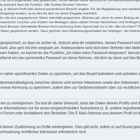
n du nicht angemeldet bist) gespeichert. Ferner werden deine Benutzer-ID, ein Authentifizierung
u jederzeit über die Funktion „Alle Cookies löschen“ löschen.
ng, in deinem Profil oder deinem persönlichem Bereich angibst. Für die Registrierung sind mind
stgelegt wurden, so ist dies für dich vor deren Eingabe ersichtlich.
rden die dort eingegebenen Daten ebenfalls gespeichert. Gleiches gilt, wenn du einen Beitrag als
 gespeichert: Löschen und Ändern von Beiträgen (dazu zählen Private Nachrichten und Umfragen)
em Browser übermittelte Browser-Kennzeichnung (User Agent) wird nur in der „Wer ist online?“-F
re Daten gespeichert werden. Dazu gehören dein Abstimmungsverhalten bei Umfragen, der Gelesen
espeichert, so dass es sicher ist. Jedoch wird dir empfohlen, dieses Passwort ni
ard, also geh mit ihm sorgsam um. Insbesondere wird dich kein Vertreter des Betre
essen haben, so kannst du die Funktion „Ich habe mein Passwort vergessen“ benut
ßend ein neu generiertes Passwort an diese Adresse, mit dem du dann auf das Bo
en näher spezifizierten Daten zu speichern, um das Board betreiben und anbieten 
 Interessenabwägung zwischen deinen und seinen Interessen sowie den Interessen D
rowser-Kennung zu speichern, sofern dies zur Gefahrenabwehr oder zur rechtlichen
 zu ermöglichen. Du bist dir daher bewusst, dass die Daten deines Profils und die 
e Informationen nur für einen eingeschränkten Nutzerkreis (z. B. andere registriert
Forum oder kontaktiere den Betreiber. Die E-Mail-Adresse aus deinem Profil ist d
 deiner Zustimmung an Dritte weitergeben. Dies gilt nicht, sofern er auf Grund ge
urchsetzung rechtlicher Interessen erforderlich sind.