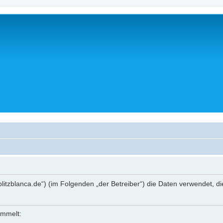
casablitzblanca.de“) (im Folgenden „der Betreiber“) die Daten verwende
ammelt: