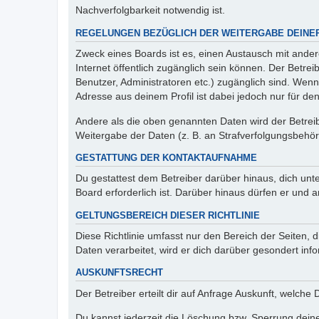
Nachverfolgbarkeit notwendig ist.
REGELUNGEN BEZÜGLICH DER WEITERGABE DEINE
Zweck eines Boards ist es, einen Austausch mit andere
Internet öffentlich zugänglich sein können. Der Betrei
Benutzer, Administratoren etc.) zugänglich sind. Wen
Adresse aus deinem Profil ist dabei jedoch nur für de
Andere als die oben genannten Daten wird der Betreibe
Weitergabe der Daten (z. B. an Strafverfolgungsbehörde
GESTATTUNG DER KONTAKTAUFNAHME
Du gestattest dem Betreiber darüber hinaus, dich unt
Board erforderlich ist. Darüber hinaus dürfen er und 
GELTUNGSBEREICH DIESER RICHTLINIE
Diese Richtlinie umfasst nur den Bereich der Seiten
Daten verarbeitet, wird er dich darüber gesondert inf
AUSKUNFTSRECHT
Der Betreiber erteilt dir auf Anfrage Auskunft, welche
Du kannst jederzeit die Löschung bzw. Sperrung deiner