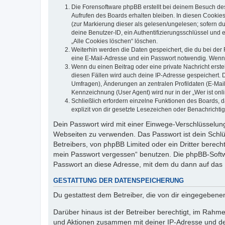
Die Forensoftware phpBB erstellt bei deinem Besuch de
Aufrufen des Boards erhalten bleiben. In diesen Cookies
(zur Markierung dieser als gelesen/ungelesen; sofern d
deine Benutzer-ID, ein Authentifizierungsschlüssel und 
„Alle Cookies löschen“ löschen.
Weiterhin werden die Daten gespeichert, die du bei der 
eine E-Mail-Adresse und ein Passwort notwendig. Wenn du
Wenn du einen Beitrag oder eine private Nachricht erste
diesen Fällen wird auch deine IP-Adresse gespeichert. 
Umfragen), Änderungen an zentralen Profildaten (E-Mai
Kennzeichnung (User Agent) wird nur in der „Wer ist onl
Schließlich erfordern einzelne Funktionen des Boards,
explizit von dir gesetzte Lesezeichen oder Benachrichti
Dein Passwort wird mit einer Einwege-Verschlüsselung 
Webseiten zu verwenden. Das Passwort ist dein Schlü
Betreibers, von phpBB Limited oder ein Dritter berec
mein Passwort vergessen“ benutzen. Die phpBB-Softw
Passwort an diese Adresse, mit dem du dann auf das 
GESTATTUNG DER DATENSPEICHERUNG
Du gestattest dem Betreiber, die von dir eingegeben
Darüber hinaus ist der Betreiber berechtigt, im Rahm
und Aktionen zusammen mit deiner IP-Adresse und de