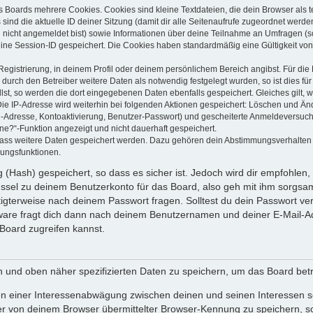
s Boards mehrere Cookies. Cookies sind kleine Textdateien, die dein Browser als
 sind die aktuelle ID deiner Sitzung (damit dir alle Seitenaufrufe zugeordnet werd
u nicht angemeldet bist) sowie Informationen über deine Teilnahme an Umfragen (s
eine Session-ID gespeichert. Die Cookies haben standardmäßig eine Gültigkeit von 
Registrierung, in deinem Profil oder deinem persönlichem Bereich angibst. Für di
rch den Betreiber weitere Daten als notwendig festgelegt wurden, so ist dies für 
llst, so werden die dort eingegebenen Daten ebenfalls gespeichert. Gleiches gilt, 
Die IP-Adresse wird weiterhin bei folgenden Aktionen gespeichert: Löschen und Än
l-Adresse, Kontoaktivierung, Benutzer-Passwort) und gescheiterte Anmeldeversuch
ine?“-Funktion angezeigt und nicht dauerhaft gespeichert.
 dass weitere Daten gespeichert werden. Dazu gehören dein Abstimmungsverhalten
gungsfunktionen.
(Hash) gespeichert, so dass es sicher ist. Jedoch wird dir empfohlen, 
ssel zu deinem Benutzerkonto für das Board, also geh mit ihm sorgsam
htigterweise nach deinem Passwort fragen. Solltest du dein Passwort v
are fragt dich dann nach deinem Benutzernamen und deiner E-Mail-Ad
Board zugreifen kannst.
en und oben näher spezifizierten Daten zu speichern, um das Board bet
en einer Interessenabwägung zwischen deinen und seinen Interessen sow
r von deinem Browser übermittelter Browser-Kennung zu speichern, so