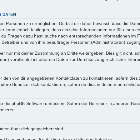
R DATEN
n Personen zu ermöglichen. Du bist dir daher bewusst, dass die Daten d
ber kann jedoch festlegen, dass einzelne Informationen nur für einen ei
n du Fragen dazu hast, suche nach entsprechenden Informationen im Fo
n Betreiber und von ihm beauftragte Personen (Administratoren) zugäng
r nur mit deiner Zustimmung an Dritte weitergeben. Dies gilt nicht, s
n) verpflichtet ist oder die Daten zur Durchsetzung rechtlicher Interes
er den von dir angegebenen Kontaktdaten zu kontaktieren, sofern dies 
andere Benutzer dich kontaktieren, sofern du dies in deinem persönliche
, die die phpBB-Software umfassen. Sofern der Betreiber in anderen Be
ormieren.
 Daten über dich gespeichert sind.
 Daten verlangen. Kontaktiere hierzu bitte den Betreiber.