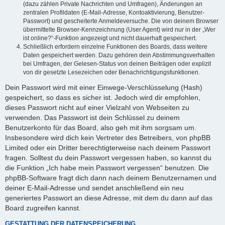
(dazu zählen Private Nachrichten und Umfragen), Änderungen an
zentralen Profildaten (E-Mail-Adresse, Kontoaktivierung, Benutzer-
Passwort) und gescheiterte Anmeldeversuche. Die von deinem Browser
übermittelte Browser-Kennzeichnung (User Agent) wird nur in der „Wer
ist online?“-Funktion angezeigt und nicht dauerhaft gespeichert.
Schließlich erfordern einzelne Funktionen des Boards, dass weitere
Daten gespeichert werden. Dazu gehören dein Abstimmungsverhalten
bei Umfragen, der Gelesen-Status von deinen Beiträgen oder explizit
von dir gesetzte Lesezeichen oder Benachrichtigungsfunktionen.
Dein Passwort wird mit einer Einwege-Verschlüsselung (Hash)
gespeichert, so dass es sicher ist. Jedoch wird dir empfohlen,
dieses Passwort nicht auf einer Vielzahl von Webseiten zu
verwenden. Das Passwort ist dein Schlüssel zu deinem
Benutzerkonto für das Board, also geh mit ihm sorgsam um.
Insbesondere wird dich kein Vertreter des Betreibers, von phpBB
Limited oder ein Dritter berechtigterweise nach deinem Passwort
fragen. Solltest du dein Passwort vergessen haben, so kannst du
die Funktion „Ich habe mein Passwort vergessen“ benutzen. Die
phpBB-Software fragt dich dann nach deinem Benutzernamen und
deiner E-Mail-Adresse und sendet anschließend ein neu
generiertes Passwort an diese Adresse, mit dem du dann auf das
Board zugreifen kannst.
GESTATTUNG DER DATENSPEICHERUNG