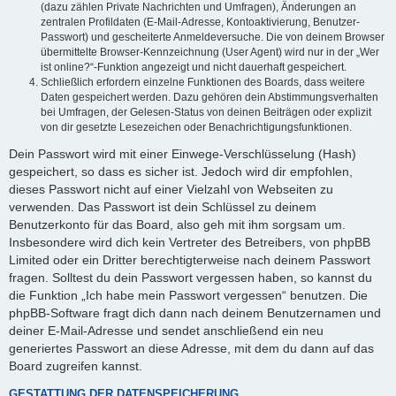
(dazu zählen Private Nachrichten und Umfragen), Änderungen an
zentralen Profildaten (E-Mail-Adresse, Kontoaktivierung, Benutzer-
Passwort) und gescheiterte Anmeldeversuche. Die von deinem Browser
übermittelte Browser-Kennzeichnung (User Agent) wird nur in der „Wer
ist online?“-Funktion angezeigt und nicht dauerhaft gespeichert.
Schließlich erfordern einzelne Funktionen des Boards, dass weitere
Daten gespeichert werden. Dazu gehören dein Abstimmungsverhalten
bei Umfragen, der Gelesen-Status von deinen Beiträgen oder explizit
von dir gesetzte Lesezeichen oder Benachrichtigungsfunktionen.
Dein Passwort wird mit einer Einwege-Verschlüsselung (Hash)
gespeichert, so dass es sicher ist. Jedoch wird dir empfohlen,
dieses Passwort nicht auf einer Vielzahl von Webseiten zu
verwenden. Das Passwort ist dein Schlüssel zu deinem
Benutzerkonto für das Board, also geh mit ihm sorgsam um.
Insbesondere wird dich kein Vertreter des Betreibers, von phpBB
Limited oder ein Dritter berechtigterweise nach deinem Passwort
fragen. Solltest du dein Passwort vergessen haben, so kannst du
die Funktion „Ich habe mein Passwort vergessen“ benutzen. Die
phpBB-Software fragt dich dann nach deinem Benutzernamen und
deiner E-Mail-Adresse und sendet anschließend ein neu
generiertes Passwort an diese Adresse, mit dem du dann auf das
Board zugreifen kannst.
GESTATTUNG DER DATENSPEICHERUNG