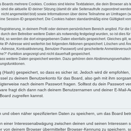
s Boards mehrere Cookies. Cookies sind kleine Textdateien, die dein Browser als
 sind die aktuelle ID deiner Sitzung (damit dir alle Seitenaufrufe zugeordnet werd
u nicht angemeldet bist) sowie Informationen über deine Teilnahme an Umfragen (s
eine Session-ID gespeichert. Die Cookies haben standardmäßig eine Gültigkeit von 
Registrierung, in deinem Profil oder deinem persönlichem Bereich angibst. Für di
rch den Betreiber weitere Daten als notwendig festgelegt wurden, so ist dies für 
llst, so werden die dort eingegebenen Daten ebenfalls gespeichert. Gleiches gilt, 
Die IP-Adresse wird weiterhin bei folgenden Aktionen gespeichert: Löschen und Än
l-Adresse, Kontoaktivierung, Benutzer-Passwort) und gescheiterte Anmeldeversuch
ine?“-Funktion angezeigt und nicht dauerhaft gespeichert.
 dass weitere Daten gespeichert werden. Dazu gehören dein Abstimmungsverhalten
gungsfunktionen.
(Hash) gespeichert, so dass es sicher ist. Jedoch wird dir empfohlen, 
ssel zu deinem Benutzerkonto für das Board, also geh mit ihm sorgsam
htigterweise nach deinem Passwort fragen. Solltest du dein Passwort v
are fragt dich dann nach deinem Benutzernamen und deiner E-Mail-Ad
Board zugreifen kannst.
en und oben näher spezifizierten Daten zu speichern, um das Board bet
en einer Interessenabwägung zwischen deinen und seinen Interessen sow
r von deinem Browser übermittelter Browser-Kennung zu speichern, so