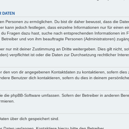
R DATEN
n Personen zu ermöglichen. Du bist dir daher bewusst, dass die Daten d
ber kann jedoch festlegen, dass einzelne Informationen nur für einen ei
n du Fragen dazu hast, suche nach entsprechenden Informationen im Fo
n Betreiber und von ihm beauftragte Personen (Administratoren) zugäng
r nur mit deiner Zustimmung an Dritte weitergeben. Dies gilt nicht, s
n) verpflichtet ist oder die Daten zur Durchsetzung rechtlicher Interes
er den von dir angegebenen Kontaktdaten zu kontaktieren, sofern dies 
andere Benutzer dich kontaktieren, sofern du dies in deinem persönliche
, die die phpBB-Software umfassen. Sofern der Betreiber in anderen Be
ormieren.
 Daten über dich gespeichert sind.
 Daten verlangen. Kontaktiere hierzu bitte den Betreiber.