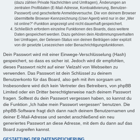
(dazu zählen Private Nachrichten und Umfragen), Änderungen an
zentralen Profildaten (E-Mail-Adresse, Kontoaktivierung, Benutzer-
Passwort) und gescheiterte Anmeldeversuche. Die von deinem Browser
übermittelte Browser-Kennzeichnung (User Agent) wird nur in der „Wer
ist online?“-Funktion angezeigt und nicht dauerhaft gespeichert.
Schließlich erfordern einzelne Funktionen des Boards, dass weitere
Daten gespeichert werden. Dazu gehören dein Abstimmungsverhalten
bei Umfragen, der Gelesen-Status von deinen Beiträgen oder explizit
von dir gesetzte Lesezeichen oder Benachrichtigungsfunktionen.
Dein Passwort wird mit einer Einwege-Verschlüsselung (Hash)
gespeichert, so dass es sicher ist. Jedoch wird dir empfohlen,
dieses Passwort nicht auf einer Vielzahl von Webseiten zu
verwenden. Das Passwort ist dein Schlüssel zu deinem
Benutzerkonto für das Board, also geh mit ihm sorgsam um.
Insbesondere wird dich kein Vertreter des Betreibers, von phpBB
Limited oder ein Dritter berechtigterweise nach deinem Passwort
fragen. Solltest du dein Passwort vergessen haben, so kannst du
die Funktion „Ich habe mein Passwort vergessen“ benutzen. Die
phpBB-Software fragt dich dann nach deinem Benutzernamen und
deiner E-Mail-Adresse und sendet anschließend ein neu
generiertes Passwort an diese Adresse, mit dem du dann auf das
Board zugreifen kannst.
GESTATTUNG DER DATENSPEICHERUNG