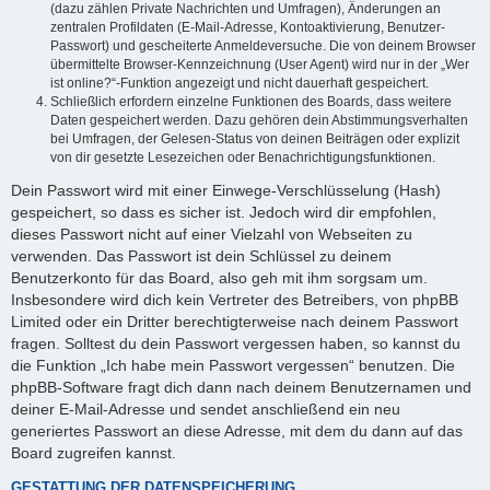
(dazu zählen Private Nachrichten und Umfragen), Änderungen an
zentralen Profildaten (E-Mail-Adresse, Kontoaktivierung, Benutzer-
Passwort) und gescheiterte Anmeldeversuche. Die von deinem Browser
übermittelte Browser-Kennzeichnung (User Agent) wird nur in der „Wer
ist online?“-Funktion angezeigt und nicht dauerhaft gespeichert.
Schließlich erfordern einzelne Funktionen des Boards, dass weitere
Daten gespeichert werden. Dazu gehören dein Abstimmungsverhalten
bei Umfragen, der Gelesen-Status von deinen Beiträgen oder explizit
von dir gesetzte Lesezeichen oder Benachrichtigungsfunktionen.
Dein Passwort wird mit einer Einwege-Verschlüsselung (Hash)
gespeichert, so dass es sicher ist. Jedoch wird dir empfohlen,
dieses Passwort nicht auf einer Vielzahl von Webseiten zu
verwenden. Das Passwort ist dein Schlüssel zu deinem
Benutzerkonto für das Board, also geh mit ihm sorgsam um.
Insbesondere wird dich kein Vertreter des Betreibers, von phpBB
Limited oder ein Dritter berechtigterweise nach deinem Passwort
fragen. Solltest du dein Passwort vergessen haben, so kannst du
die Funktion „Ich habe mein Passwort vergessen“ benutzen. Die
phpBB-Software fragt dich dann nach deinem Benutzernamen und
deiner E-Mail-Adresse und sendet anschließend ein neu
generiertes Passwort an diese Adresse, mit dem du dann auf das
Board zugreifen kannst.
GESTATTUNG DER DATENSPEICHERUNG