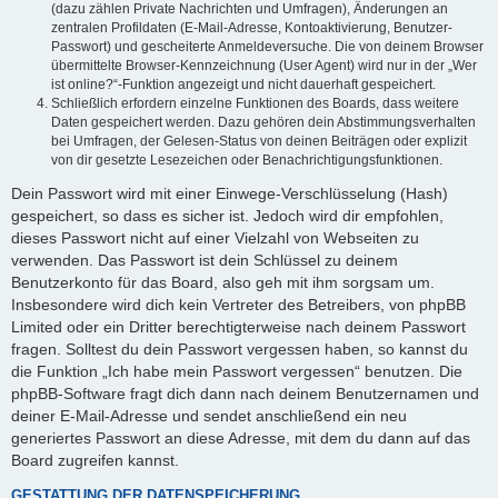
(dazu zählen Private Nachrichten und Umfragen), Änderungen an
zentralen Profildaten (E-Mail-Adresse, Kontoaktivierung, Benutzer-
Passwort) und gescheiterte Anmeldeversuche. Die von deinem Browser
übermittelte Browser-Kennzeichnung (User Agent) wird nur in der „Wer
ist online?“-Funktion angezeigt und nicht dauerhaft gespeichert.
Schließlich erfordern einzelne Funktionen des Boards, dass weitere
Daten gespeichert werden. Dazu gehören dein Abstimmungsverhalten
bei Umfragen, der Gelesen-Status von deinen Beiträgen oder explizit
von dir gesetzte Lesezeichen oder Benachrichtigungsfunktionen.
Dein Passwort wird mit einer Einwege-Verschlüsselung (Hash)
gespeichert, so dass es sicher ist. Jedoch wird dir empfohlen,
dieses Passwort nicht auf einer Vielzahl von Webseiten zu
verwenden. Das Passwort ist dein Schlüssel zu deinem
Benutzerkonto für das Board, also geh mit ihm sorgsam um.
Insbesondere wird dich kein Vertreter des Betreibers, von phpBB
Limited oder ein Dritter berechtigterweise nach deinem Passwort
fragen. Solltest du dein Passwort vergessen haben, so kannst du
die Funktion „Ich habe mein Passwort vergessen“ benutzen. Die
phpBB-Software fragt dich dann nach deinem Benutzernamen und
deiner E-Mail-Adresse und sendet anschließend ein neu
generiertes Passwort an diese Adresse, mit dem du dann auf das
Board zugreifen kannst.
GESTATTUNG DER DATENSPEICHERUNG