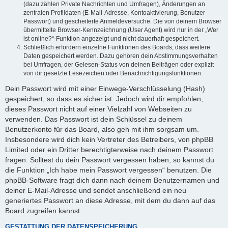
(dazu zählen Private Nachrichten und Umfragen), Änderungen an
zentralen Profildaten (E-Mail-Adresse, Kontoaktivierung, Benutzer-
Passwort) und gescheiterte Anmeldeversuche. Die von deinem Browser
übermittelte Browser-Kennzeichnung (User Agent) wird nur in der „Wer
ist online?“-Funktion angezeigt und nicht dauerhaft gespeichert.
Schließlich erfordern einzelne Funktionen des Boards, dass weitere
Daten gespeichert werden. Dazu gehören dein Abstimmungsverhalten
bei Umfragen, der Gelesen-Status von deinen Beiträgen oder explizit
von dir gesetzte Lesezeichen oder Benachrichtigungsfunktionen.
Dein Passwort wird mit einer Einwege-Verschlüsselung (Hash)
gespeichert, so dass es sicher ist. Jedoch wird dir empfohlen,
dieses Passwort nicht auf einer Vielzahl von Webseiten zu
verwenden. Das Passwort ist dein Schlüssel zu deinem
Benutzerkonto für das Board, also geh mit ihm sorgsam um.
Insbesondere wird dich kein Vertreter des Betreibers, von phpBB
Limited oder ein Dritter berechtigterweise nach deinem Passwort
fragen. Solltest du dein Passwort vergessen haben, so kannst du
die Funktion „Ich habe mein Passwort vergessen“ benutzen. Die
phpBB-Software fragt dich dann nach deinem Benutzernamen und
deiner E-Mail-Adresse und sendet anschließend ein neu
generiertes Passwort an diese Adresse, mit dem du dann auf das
Board zugreifen kannst.
GESTATTUNG DER DATENSPEICHERUNG