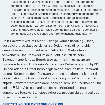
(dazu zählen Private Nachrichten und Umfragen), Änderungen an
zentralen Profildaten (E-Mail-Adresse, Kontoaktivierung, Benutzer-
Passwort) und gescheiterte Anmeldeversuche. Die von deinem Browser
übermittelte Browser-Kennzeichnung (User Agent) wird nur in der „Wer
ist online?“-Funktion angezeigt und nicht dauerhaft gespeichert.
Schließlich erfordern einzelne Funktionen des Boards, dass weitere
Daten gespeichert werden. Dazu gehören dein Abstimmungsverhalten
bei Umfragen, der Gelesen-Status von deinen Beiträgen oder explizit
von dir gesetzte Lesezeichen oder Benachrichtigungsfunktionen.
Dein Passwort wird mit einer Einwege-Verschlüsselung (Hash)
gespeichert, so dass es sicher ist. Jedoch wird dir empfohlen,
dieses Passwort nicht auf einer Vielzahl von Webseiten zu
verwenden. Das Passwort ist dein Schlüssel zu deinem
Benutzerkonto für das Board, also geh mit ihm sorgsam um.
Insbesondere wird dich kein Vertreter des Betreibers, von phpBB
Limited oder ein Dritter berechtigterweise nach deinem Passwort
fragen. Solltest du dein Passwort vergessen haben, so kannst du
die Funktion „Ich habe mein Passwort vergessen“ benutzen. Die
phpBB-Software fragt dich dann nach deinem Benutzernamen und
deiner E-Mail-Adresse und sendet anschließend ein neu
generiertes Passwort an diese Adresse, mit dem du dann auf das
Board zugreifen kannst.
GESTATTUNG DER DATENSPEICHERUNG