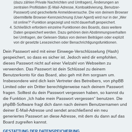
(dazu zählen Private Nachrichten und Umfragen), Änderungen an
zentralen Profildaten (E-Mail-Adresse, Kontoaktivierung, Benutzer-
Passwort) und gescheiterte Anmeldeversuche. Die von deinem Browser
übermittelte Browser-Kennzeichnung (User Agent) wird nur in der „Wer
ist online?“-Funktion angezeigt und nicht dauerhaft gespeichert.
Schließlich erfordern einzelne Funktionen des Boards, dass weitere
Daten gespeichert werden. Dazu gehören dein Abstimmungsverhalten
bei Umfragen, der Gelesen-Status von deinen Beiträgen oder explizit
von dir gesetzte Lesezeichen oder Benachrichtigungsfunktionen.
Dein Passwort wird mit einer Einwege-Verschlüsselung (Hash)
gespeichert, so dass es sicher ist. Jedoch wird dir empfohlen,
dieses Passwort nicht auf einer Vielzahl von Webseiten zu
verwenden. Das Passwort ist dein Schlüssel zu deinem
Benutzerkonto für das Board, also geh mit ihm sorgsam um.
Insbesondere wird dich kein Vertreter des Betreibers, von phpBB
Limited oder ein Dritter berechtigterweise nach deinem Passwort
fragen. Solltest du dein Passwort vergessen haben, so kannst du
die Funktion „Ich habe mein Passwort vergessen“ benutzen. Die
phpBB-Software fragt dich dann nach deinem Benutzernamen und
deiner E-Mail-Adresse und sendet anschließend ein neu
generiertes Passwort an diese Adresse, mit dem du dann auf das
Board zugreifen kannst.
GESTATTUNG DER DATENSPEICHERUNG