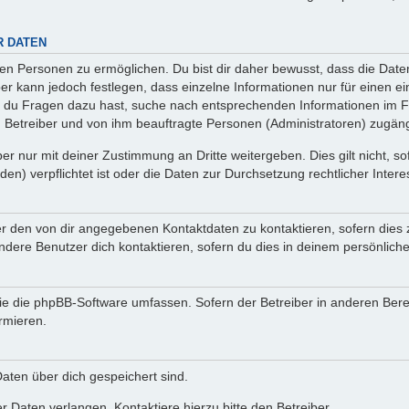
R DATEN
n Personen zu ermöglichen. Du bist dir daher bewusst, dass die Daten d
ber kann jedoch festlegen, dass einzelne Informationen nur für einen ei
n du Fragen dazu hast, suche nach entsprechenden Informationen im Fo
n Betreiber und von ihm beauftragte Personen (Administratoren) zugäng
r nur mit deiner Zustimmung an Dritte weitergeben. Dies gilt nicht, s
n) verpflichtet ist oder die Daten zur Durchsetzung rechtlicher Interes
er den von dir angegebenen Kontaktdaten zu kontaktieren, sofern dies 
andere Benutzer dich kontaktieren, sofern du dies in deinem persönliche
, die die phpBB-Software umfassen. Sofern der Betreiber in anderen Be
ormieren.
 Daten über dich gespeichert sind.
 Daten verlangen. Kontaktiere hierzu bitte den Betreiber.