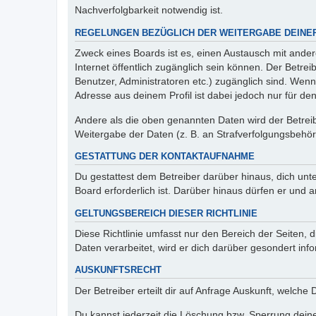
Nachverfolgbarkeit notwendig ist.
REGELUNGEN BEZÜGLICH DER WEITERGABE DEINE
Zweck eines Boards ist es, einen Austausch mit andere
Internet öffentlich zugänglich sein können. Der Betrei
Benutzer, Administratoren etc.) zugänglich sind. Wen
Adresse aus deinem Profil ist dabei jedoch nur für de
Andere als die oben genannten Daten wird der Betreibe
Weitergabe der Daten (z. B. an Strafverfolgungsbehörde
GESTATTUNG DER KONTAKTAUFNAHME
Du gestattest dem Betreiber darüber hinaus, dich unt
Board erforderlich ist. Darüber hinaus dürfen er und 
GELTUNGSBEREICH DIESER RICHTLINIE
Diese Richtlinie umfasst nur den Bereich der Seiten
Daten verarbeitet, wird er dich darüber gesondert inf
AUSKUNFTSRECHT
Der Betreiber erteilt dir auf Anfrage Auskunft, welche
Du kannst jederzeit die Löschung bzw. Sperrung deiner