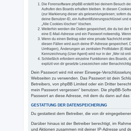
Die Forensoftware phpBB erstellt bei deinem Besuch de
Aufrufen des Boards erhalten bleiben. In diesen Cookies
(zur Markierung dieser als gelesen/ungelesen; sofern d
deine Benutzer-ID, ein Authentifizierungsschlüssel und 
„Alle Cookies löschen“ löschen.
Weiterhin werden die Daten gespeichert, die du bei der 
eine E-Mail-Adresse und ein Passwort notwendig. Wenn du
Wenn du einen Beitrag oder eine private Nachricht erste
diesen Fällen wird auch deine IP-Adresse gespeichert. 
Umfragen), Änderungen an zentralen Profildaten (E-Mai
Kennzeichnung (User Agent) wird nur in der „Wer ist onl
Schließlich erfordern einzelne Funktionen des Boards,
explizit von dir gesetzte Lesezeichen oder Benachrichti
Dein Passwort wird mit einer Einwege-Verschlüsselung 
Webseiten zu verwenden. Das Passwort ist dein Schlü
Betreibers, von phpBB Limited oder ein Dritter berec
mein Passwort vergessen“ benutzen. Die phpBB-Softw
Passwort an diese Adresse, mit dem du dann auf das 
GESTATTUNG DER DATENSPEICHERUNG
Du gestattest dem Betreiber, die von dir eingegeben
Darüber hinaus ist der Betreiber berechtigt, im Rahm
und Aktionen zusammen mit deiner IP-Adresse und de