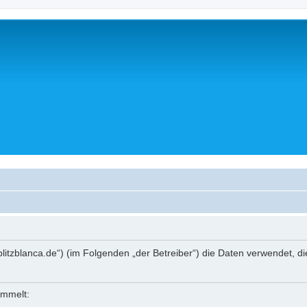
casablitzblanca.de“) (im Folgenden „der Betreiber“) die Daten verwende
ammelt: