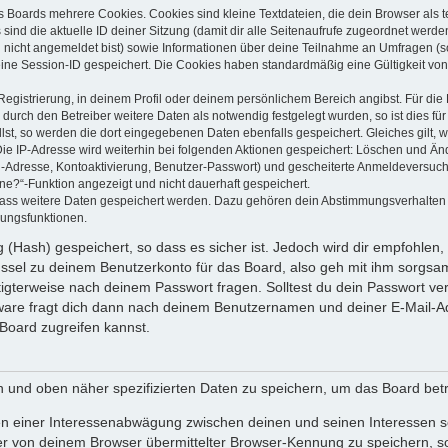
s Boards mehrere Cookies. Cookies sind kleine Textdateien, die dein Browser als
 sind die aktuelle ID deiner Sitzung (damit dir alle Seitenaufrufe zugeordnet werd
u nicht angemeldet bist) sowie Informationen über deine Teilnahme an Umfragen (s
eine Session-ID gespeichert. Die Cookies haben standardmäßig eine Gültigkeit von 
Registrierung, in deinem Profil oder deinem persönlichem Bereich angibst. Für di
rch den Betreiber weitere Daten als notwendig festgelegt wurden, so ist dies für 
llst, so werden die dort eingegebenen Daten ebenfalls gespeichert. Gleiches gilt, 
Die IP-Adresse wird weiterhin bei folgenden Aktionen gespeichert: Löschen und Än
l-Adresse, Kontoaktivierung, Benutzer-Passwort) und gescheiterte Anmeldeversuch
ine?“-Funktion angezeigt und nicht dauerhaft gespeichert.
 dass weitere Daten gespeichert werden. Dazu gehören dein Abstimmungsverhalten
gungsfunktionen.
(Hash) gespeichert, so dass es sicher ist. Jedoch wird dir empfohlen, 
ssel zu deinem Benutzerkonto für das Board, also geh mit ihm sorgsam
htigterweise nach deinem Passwort fragen. Solltest du dein Passwort v
are fragt dich dann nach deinem Benutzernamen und deiner E-Mail-Ad
Board zugreifen kannst.
en und oben näher spezifizierten Daten zu speichern, um das Board bet
en einer Interessenabwägung zwischen deinen und seinen Interessen sow
r von deinem Browser übermittelter Browser-Kennung zu speichern, so