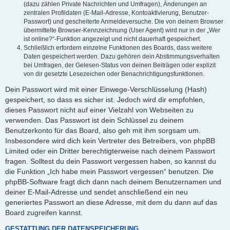
(dazu zählen Private Nachrichten und Umfragen), Änderungen an
zentralen Profildaten (E-Mail-Adresse, Kontoaktivierung, Benutzer-
Passwort) und gescheiterte Anmeldeversuche. Die von deinem Browser
übermittelte Browser-Kennzeichnung (User Agent) wird nur in der „Wer
ist online?“-Funktion angezeigt und nicht dauerhaft gespeichert.
Schließlich erfordern einzelne Funktionen des Boards, dass weitere
Daten gespeichert werden. Dazu gehören dein Abstimmungsverhalten
bei Umfragen, der Gelesen-Status von deinen Beiträgen oder explizit
von dir gesetzte Lesezeichen oder Benachrichtigungsfunktionen.
Dein Passwort wird mit einer Einwege-Verschlüsselung (Hash)
gespeichert, so dass es sicher ist. Jedoch wird dir empfohlen,
dieses Passwort nicht auf einer Vielzahl von Webseiten zu
verwenden. Das Passwort ist dein Schlüssel zu deinem
Benutzerkonto für das Board, also geh mit ihm sorgsam um.
Insbesondere wird dich kein Vertreter des Betreibers, von phpBB
Limited oder ein Dritter berechtigterweise nach deinem Passwort
fragen. Solltest du dein Passwort vergessen haben, so kannst du
die Funktion „Ich habe mein Passwort vergessen“ benutzen. Die
phpBB-Software fragt dich dann nach deinem Benutzernamen und
deiner E-Mail-Adresse und sendet anschließend ein neu
generiertes Passwort an diese Adresse, mit dem du dann auf das
Board zugreifen kannst.
GESTATTUNG DER DATENSPEICHERUNG