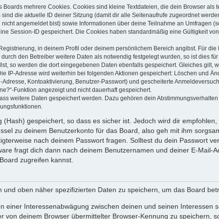
s Boards mehrere Cookies. Cookies sind kleine Textdateien, die dein Browser als
 sind die aktuelle ID deiner Sitzung (damit dir alle Seitenaufrufe zugeordnet werd
u nicht angemeldet bist) sowie Informationen über deine Teilnahme an Umfragen (s
eine Session-ID gespeichert. Die Cookies haben standardmäßig eine Gültigkeit von 
Registrierung, in deinem Profil oder deinem persönlichem Bereich angibst. Für di
rch den Betreiber weitere Daten als notwendig festgelegt wurden, so ist dies für 
llst, so werden die dort eingegebenen Daten ebenfalls gespeichert. Gleiches gilt, 
Die IP-Adresse wird weiterhin bei folgenden Aktionen gespeichert: Löschen und Än
l-Adresse, Kontoaktivierung, Benutzer-Passwort) und gescheiterte Anmeldeversuch
ine?“-Funktion angezeigt und nicht dauerhaft gespeichert.
 dass weitere Daten gespeichert werden. Dazu gehören dein Abstimmungsverhalten
gungsfunktionen.
(Hash) gespeichert, so dass es sicher ist. Jedoch wird dir empfohlen, 
ssel zu deinem Benutzerkonto für das Board, also geh mit ihm sorgsam
htigterweise nach deinem Passwort fragen. Solltest du dein Passwort v
are fragt dich dann nach deinem Benutzernamen und deiner E-Mail-Ad
Board zugreifen kannst.
en und oben näher spezifizierten Daten zu speichern, um das Board bet
en einer Interessenabwägung zwischen deinen und seinen Interessen sow
r von deinem Browser übermittelter Browser-Kennung zu speichern, so