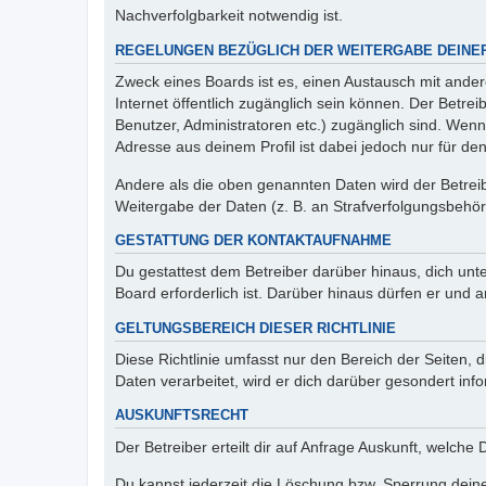
Nachverfolgbarkeit notwendig ist.
REGELUNGEN BEZÜGLICH DER WEITERGABE DEINE
Zweck eines Boards ist es, einen Austausch mit andere
Internet öffentlich zugänglich sein können. Der Betrei
Benutzer, Administratoren etc.) zugänglich sind. Wen
Adresse aus deinem Profil ist dabei jedoch nur für de
Andere als die oben genannten Daten wird der Betreibe
Weitergabe der Daten (z. B. an Strafverfolgungsbehörde
GESTATTUNG DER KONTAKTAUFNAHME
Du gestattest dem Betreiber darüber hinaus, dich unt
Board erforderlich ist. Darüber hinaus dürfen er und 
GELTUNGSBEREICH DIESER RICHTLINIE
Diese Richtlinie umfasst nur den Bereich der Seiten
Daten verarbeitet, wird er dich darüber gesondert inf
AUSKUNFTSRECHT
Der Betreiber erteilt dir auf Anfrage Auskunft, welche
Du kannst jederzeit die Löschung bzw. Sperrung deiner