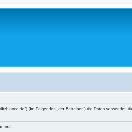
casablitzblanca.de“) (im Folgenden „der Betreiber“) die Daten verwende
ammelt: