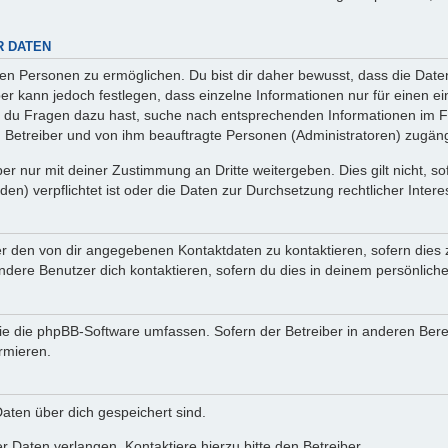
R DATEN
n Personen zu ermöglichen. Du bist dir daher bewusst, dass die Daten d
ber kann jedoch festlegen, dass einzelne Informationen nur für einen ei
n du Fragen dazu hast, suche nach entsprechenden Informationen im Fo
n Betreiber und von ihm beauftragte Personen (Administratoren) zugäng
r nur mit deiner Zustimmung an Dritte weitergeben. Dies gilt nicht, s
n) verpflichtet ist oder die Daten zur Durchsetzung rechtlicher Interes
er den von dir angegebenen Kontaktdaten zu kontaktieren, sofern dies 
andere Benutzer dich kontaktieren, sofern du dies in deinem persönliche
, die die phpBB-Software umfassen. Sofern der Betreiber in anderen Be
ormieren.
 Daten über dich gespeichert sind.
 Daten verlangen. Kontaktiere hierzu bitte den Betreiber.