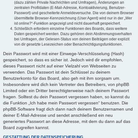
(dazu zählen Private Nachrichten und Umfragen), Änderungen an
zentralen Profildaten (E-Mail-Adresse, Kontoaktivierung, Benutzer-
Passwort) und gescheiterte Anmeldeversuche. Die von deinem Browser
übermittelte Browser-Kennzeichnung (User Agent) wird nur in der „Wer
ist online?“-Funktion angezeigt und nicht dauerhaft gespeichert.
Schließlich erfordern einzelne Funktionen des Boards, dass weitere
Daten gespeichert werden. Dazu gehören dein Abstimmungsverhalten
bei Umfragen, der Gelesen-Status von deinen Beiträgen oder explizit
von dir gesetzte Lesezeichen oder Benachrichtigungsfunktionen.
Dein Passwort wird mit einer Einwege-Verschlüsselung (Hash)
gespeichert, so dass es sicher ist. Jedoch wird dir empfohlen,
dieses Passwort nicht auf einer Vielzahl von Webseiten zu
verwenden. Das Passwort ist dein Schlüssel zu deinem
Benutzerkonto für das Board, also geh mit ihm sorgsam um.
Insbesondere wird dich kein Vertreter des Betreibers, von phpBB
Limited oder ein Dritter berechtigterweise nach deinem Passwort
fragen. Solltest du dein Passwort vergessen haben, so kannst du
die Funktion „Ich habe mein Passwort vergessen“ benutzen. Die
phpBB-Software fragt dich dann nach deinem Benutzernamen und
deiner E-Mail-Adresse und sendet anschließend ein neu
generiertes Passwort an diese Adresse, mit dem du dann auf das
Board zugreifen kannst.
GESTATTUNG DER DATENSPEICHERUNG