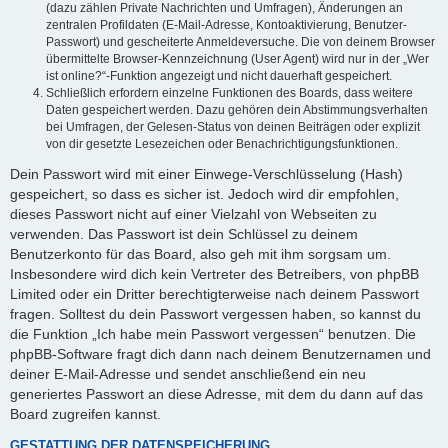
(dazu zählen Private Nachrichten und Umfragen), Änderungen an
zentralen Profildaten (E-Mail-Adresse, Kontoaktivierung, Benutzer-
Passwort) und gescheiterte Anmeldeversuche. Die von deinem Browser
übermittelte Browser-Kennzeichnung (User Agent) wird nur in der „Wer
ist online?“-Funktion angezeigt und nicht dauerhaft gespeichert.
Schließlich erfordern einzelne Funktionen des Boards, dass weitere
Daten gespeichert werden. Dazu gehören dein Abstimmungsverhalten
bei Umfragen, der Gelesen-Status von deinen Beiträgen oder explizit
von dir gesetzte Lesezeichen oder Benachrichtigungsfunktionen.
Dein Passwort wird mit einer Einwege-Verschlüsselung (Hash)
gespeichert, so dass es sicher ist. Jedoch wird dir empfohlen,
dieses Passwort nicht auf einer Vielzahl von Webseiten zu
verwenden. Das Passwort ist dein Schlüssel zu deinem
Benutzerkonto für das Board, also geh mit ihm sorgsam um.
Insbesondere wird dich kein Vertreter des Betreibers, von phpBB
Limited oder ein Dritter berechtigterweise nach deinem Passwort
fragen. Solltest du dein Passwort vergessen haben, so kannst du
die Funktion „Ich habe mein Passwort vergessen“ benutzen. Die
phpBB-Software fragt dich dann nach deinem Benutzernamen und
deiner E-Mail-Adresse und sendet anschließend ein neu
generiertes Passwort an diese Adresse, mit dem du dann auf das
Board zugreifen kannst.
GESTATTUNG DER DATENSPEICHERUNG