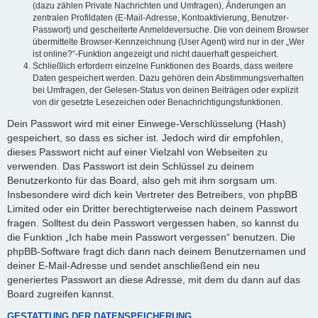
(dazu zählen Private Nachrichten und Umfragen), Änderungen an
zentralen Profildaten (E-Mail-Adresse, Kontoaktivierung, Benutzer-
Passwort) und gescheiterte Anmeldeversuche. Die von deinem Browser
übermittelte Browser-Kennzeichnung (User Agent) wird nur in der „Wer
ist online?“-Funktion angezeigt und nicht dauerhaft gespeichert.
Schließlich erfordern einzelne Funktionen des Boards, dass weitere
Daten gespeichert werden. Dazu gehören dein Abstimmungsverhalten
bei Umfragen, der Gelesen-Status von deinen Beiträgen oder explizit
von dir gesetzte Lesezeichen oder Benachrichtigungsfunktionen.
Dein Passwort wird mit einer Einwege-Verschlüsselung (Hash)
gespeichert, so dass es sicher ist. Jedoch wird dir empfohlen,
dieses Passwort nicht auf einer Vielzahl von Webseiten zu
verwenden. Das Passwort ist dein Schlüssel zu deinem
Benutzerkonto für das Board, also geh mit ihm sorgsam um.
Insbesondere wird dich kein Vertreter des Betreibers, von phpBB
Limited oder ein Dritter berechtigterweise nach deinem Passwort
fragen. Solltest du dein Passwort vergessen haben, so kannst du
die Funktion „Ich habe mein Passwort vergessen“ benutzen. Die
phpBB-Software fragt dich dann nach deinem Benutzernamen und
deiner E-Mail-Adresse und sendet anschließend ein neu
generiertes Passwort an diese Adresse, mit dem du dann auf das
Board zugreifen kannst.
GESTATTUNG DER DATENSPEICHERUNG