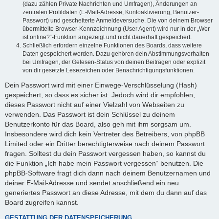
(dazu zählen Private Nachrichten und Umfragen), Änderungen an
zentralen Profildaten (E-Mail-Adresse, Kontoaktivierung, Benutzer-
Passwort) und gescheiterte Anmeldeversuche. Die von deinem Browser
übermittelte Browser-Kennzeichnung (User Agent) wird nur in der „Wer
ist online?“-Funktion angezeigt und nicht dauerhaft gespeichert.
Schließlich erfordern einzelne Funktionen des Boards, dass weitere
Daten gespeichert werden. Dazu gehören dein Abstimmungsverhalten
bei Umfragen, der Gelesen-Status von deinen Beiträgen oder explizit
von dir gesetzte Lesezeichen oder Benachrichtigungsfunktionen.
Dein Passwort wird mit einer Einwege-Verschlüsselung (Hash)
gespeichert, so dass es sicher ist. Jedoch wird dir empfohlen,
dieses Passwort nicht auf einer Vielzahl von Webseiten zu
verwenden. Das Passwort ist dein Schlüssel zu deinem
Benutzerkonto für das Board, also geh mit ihm sorgsam um.
Insbesondere wird dich kein Vertreter des Betreibers, von phpBB
Limited oder ein Dritter berechtigterweise nach deinem Passwort
fragen. Solltest du dein Passwort vergessen haben, so kannst du
die Funktion „Ich habe mein Passwort vergessen“ benutzen. Die
phpBB-Software fragt dich dann nach deinem Benutzernamen und
deiner E-Mail-Adresse und sendet anschließend ein neu
generiertes Passwort an diese Adresse, mit dem du dann auf das
Board zugreifen kannst.
GESTATTUNG DER DATENSPEICHERUNG