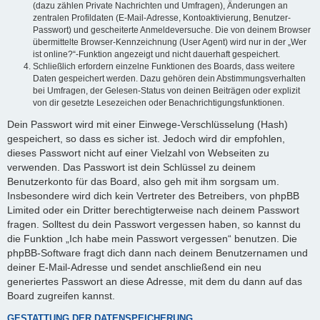
(dazu zählen Private Nachrichten und Umfragen), Änderungen an
zentralen Profildaten (E-Mail-Adresse, Kontoaktivierung, Benutzer-
Passwort) und gescheiterte Anmeldeversuche. Die von deinem Browser
übermittelte Browser-Kennzeichnung (User Agent) wird nur in der „Wer
ist online?“-Funktion angezeigt und nicht dauerhaft gespeichert.
Schließlich erfordern einzelne Funktionen des Boards, dass weitere
Daten gespeichert werden. Dazu gehören dein Abstimmungsverhalten
bei Umfragen, der Gelesen-Status von deinen Beiträgen oder explizit
von dir gesetzte Lesezeichen oder Benachrichtigungsfunktionen.
Dein Passwort wird mit einer Einwege-Verschlüsselung (Hash)
gespeichert, so dass es sicher ist. Jedoch wird dir empfohlen,
dieses Passwort nicht auf einer Vielzahl von Webseiten zu
verwenden. Das Passwort ist dein Schlüssel zu deinem
Benutzerkonto für das Board, also geh mit ihm sorgsam um.
Insbesondere wird dich kein Vertreter des Betreibers, von phpBB
Limited oder ein Dritter berechtigterweise nach deinem Passwort
fragen. Solltest du dein Passwort vergessen haben, so kannst du
die Funktion „Ich habe mein Passwort vergessen“ benutzen. Die
phpBB-Software fragt dich dann nach deinem Benutzernamen und
deiner E-Mail-Adresse und sendet anschließend ein neu
generiertes Passwort an diese Adresse, mit dem du dann auf das
Board zugreifen kannst.
GESTATTUNG DER DATENSPEICHERUNG