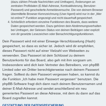
(dazu zählen Private Nachrichten und Umfragen), Änderungen an
zentralen Profildaten (E-Mail-Adresse, Kontoaktivierung, Benutzer-
Passwort) und gescheiterte Anmeldeversuche. Die von deinem Browser
übermittelte Browser-Kennzeichnung (User Agent) wird nur in der „Wer
ist online?“-Funktion angezeigt und nicht dauerhaft gespeichert.
Schließlich erfordern einzelne Funktionen des Boards, dass weitere
Daten gespeichert werden. Dazu gehören dein Abstimmungsverhalten
bei Umfragen, der Gelesen-Status von deinen Beiträgen oder explizit
von dir gesetzte Lesezeichen oder Benachrichtigungsfunktionen.
Dein Passwort wird mit einer Einwege-Verschlüsselung (Hash)
gespeichert, so dass es sicher ist. Jedoch wird dir empfohlen,
dieses Passwort nicht auf einer Vielzahl von Webseiten zu
verwenden. Das Passwort ist dein Schlüssel zu deinem
Benutzerkonto für das Board, also geh mit ihm sorgsam um.
Insbesondere wird dich kein Vertreter des Betreibers, von phpBB
Limited oder ein Dritter berechtigterweise nach deinem Passwort
fragen. Solltest du dein Passwort vergessen haben, so kannst du
die Funktion „Ich habe mein Passwort vergessen“ benutzen. Die
phpBB-Software fragt dich dann nach deinem Benutzernamen und
deiner E-Mail-Adresse und sendet anschließend ein neu
generiertes Passwort an diese Adresse, mit dem du dann auf das
Board zugreifen kannst.
GESTATTUNG DER DATENSPEICHERUNG