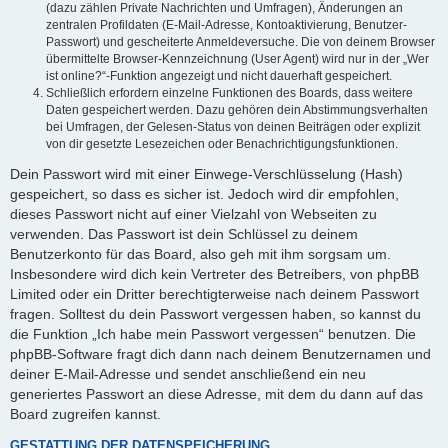
(dazu zählen Private Nachrichten und Umfragen), Änderungen an
zentralen Profildaten (E-Mail-Adresse, Kontoaktivierung, Benutzer-
Passwort) und gescheiterte Anmeldeversuche. Die von deinem Browser
übermittelte Browser-Kennzeichnung (User Agent) wird nur in der „Wer
ist online?“-Funktion angezeigt und nicht dauerhaft gespeichert.
Schließlich erfordern einzelne Funktionen des Boards, dass weitere
Daten gespeichert werden. Dazu gehören dein Abstimmungsverhalten
bei Umfragen, der Gelesen-Status von deinen Beiträgen oder explizit
von dir gesetzte Lesezeichen oder Benachrichtigungsfunktionen.
Dein Passwort wird mit einer Einwege-Verschlüsselung (Hash)
gespeichert, so dass es sicher ist. Jedoch wird dir empfohlen,
dieses Passwort nicht auf einer Vielzahl von Webseiten zu
verwenden. Das Passwort ist dein Schlüssel zu deinem
Benutzerkonto für das Board, also geh mit ihm sorgsam um.
Insbesondere wird dich kein Vertreter des Betreibers, von phpBB
Limited oder ein Dritter berechtigterweise nach deinem Passwort
fragen. Solltest du dein Passwort vergessen haben, so kannst du
die Funktion „Ich habe mein Passwort vergessen“ benutzen. Die
phpBB-Software fragt dich dann nach deinem Benutzernamen und
deiner E-Mail-Adresse und sendet anschließend ein neu
generiertes Passwort an diese Adresse, mit dem du dann auf das
Board zugreifen kannst.
GESTATTUNG DER DATENSPEICHERUNG