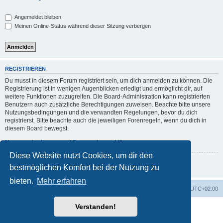
Angemeldet bleiben
Meinen Online-Status während dieser Sitzung verbergen
REGISTRIEREN
Du musst in diesem Forum registriert sein, um dich anmelden zu können. Die
Registrierung ist in wenigen Augenblicken erledigt und ermöglicht dir, auf
weitere Funktionen zuzugreifen. Die Board-Administration kann registrierten
Benutzern auch zusätzliche Berechtigungen zuweisen. Beachte bitte unsere
Nutzungsbedingungen und die verwandten Regelungen, bevor du dich
registrierst. Bitte beachte auch die jeweiligen Forenregeln, wenn du dich in
diesem Board bewegst.
Nutzungsbedingungen
|
Datenschutzerklärung
Diese Website nutzt Cookies, um dir den
Registrieren
bestmöglichen Komfort bei der Nutzung zu
bieten.
Mehr erfahren
Foren-Übersicht
Alle Zeiten sind
UTC+02:00
Verstanden!
Powered by
phpBB
® Forum Software © phpBB Limited
Deutsche Übersetzung durch
phpBB.de