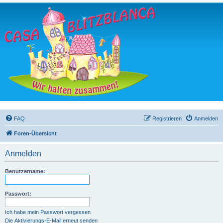
FAQ
Registrieren
Anmelden
Foren-Übersicht
Anmelden
Benutzername:
Passwort:
Ich habe mein Passwort vergessen
Die Aktivierungs-E-Mail erneut senden