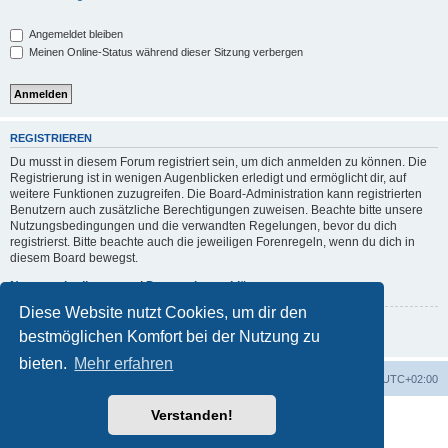
Angemeldet bleiben
Meinen Online-Status während dieser Sitzung verbergen
REGISTRIEREN
Du musst in diesem Forum registriert sein, um dich anmelden zu können. Die
Registrierung ist in wenigen Augenblicken erledigt und ermöglicht dir, auf
weitere Funktionen zuzugreifen. Die Board-Administration kann registrierten
Benutzern auch zusätzliche Berechtigungen zuweisen. Beachte bitte unsere
Nutzungsbedingungen und die verwandten Regelungen, bevor du dich
registrierst. Bitte beachte auch die jeweiligen Forenregeln, wenn du dich in
diesem Board bewegst.
Nutzungsbedingungen
|
Datenschutzerklärung
Diese Website nutzt Cookies, um dir den
Registrieren
bestmöglichen Komfort bei der Nutzung zu
bieten.
Mehr erfahren
Foren-Übersicht
Alle Zeiten sind
UTC+02:00
Verstanden!
Powered by
phpBB
® Forum Software © phpBB Limited
Deutsche Übersetzung durch
phpBB.de