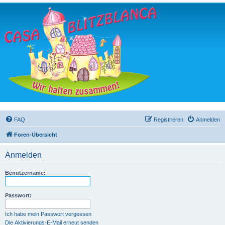
FAQ
Registrieren
Anmelden
Foren-Übersicht
Anmelden
Benutzername:
Passwort:
Ich habe mein Passwort vergessen
Die Aktivierungs-E-Mail erneut senden