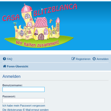
FAQ
Registrieren
Anmelden
Foren-Übersicht
Anmelden
Benutzername:
Passwort:
Ich habe mein Passwort vergessen
Die Aktivierungs-E-Mail erneut senden