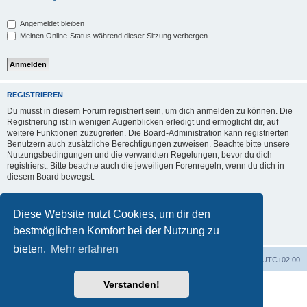
Angemeldet bleiben
Meinen Online-Status während dieser Sitzung verbergen
REGISTRIEREN
Du musst in diesem Forum registriert sein, um dich anmelden zu können. Die
Registrierung ist in wenigen Augenblicken erledigt und ermöglicht dir, auf
weitere Funktionen zuzugreifen. Die Board-Administration kann registrierten
Benutzern auch zusätzliche Berechtigungen zuweisen. Beachte bitte unsere
Nutzungsbedingungen und die verwandten Regelungen, bevor du dich
registrierst. Bitte beachte auch die jeweiligen Forenregeln, wenn du dich in
diesem Board bewegst.
Nutzungsbedingungen
|
Datenschutzerklärung
Diese Website nutzt Cookies, um dir den
Registrieren
bestmöglichen Komfort bei der Nutzung zu
bieten.
Mehr erfahren
Foren-Übersicht
Alle Zeiten sind
UTC+02:00
Verstanden!
Powered by
phpBB
® Forum Software © phpBB Limited
Deutsche Übersetzung durch
phpBB.de