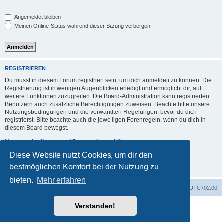
Angemeldet bleiben
Meinen Online-Status während dieser Sitzung verbergen
REGISTRIEREN
Du musst in diesem Forum registriert sein, um dich anmelden zu können. Die
Registrierung ist in wenigen Augenblicken erledigt und ermöglicht dir, auf
weitere Funktionen zuzugreifen. Die Board-Administration kann registrierten
Benutzern auch zusätzliche Berechtigungen zuweisen. Beachte bitte unsere
Nutzungsbedingungen und die verwandten Regelungen, bevor du dich
registrierst. Bitte beachte auch die jeweiligen Forenregeln, wenn du dich in
diesem Board bewegst.
Nutzungsbedingungen
|
Datenschutzerklärung
Diese Website nutzt Cookies, um dir den
Registrieren
bestmöglichen Komfort bei der Nutzung zu
bieten.
Mehr erfahren
Foren-Übersicht
Alle Zeiten sind
UTC+02:00
Verstanden!
Powered by
phpBB
® Forum Software © phpBB Limited
Deutsche Übersetzung durch
phpBB.de