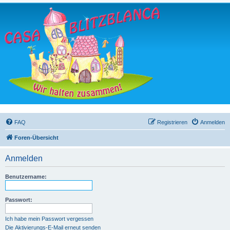
FAQ
Registrieren
Anmelden
Foren-Übersicht
Anmelden
Benutzername:
Passwort:
Ich habe mein Passwort vergessen
Die Aktivierungs-E-Mail erneut senden