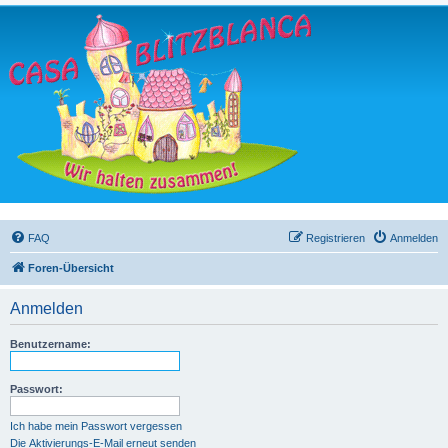
FAQ
Registrieren
Anmelden
Foren-Übersicht
Anmelden
Benutzername:
Passwort:
Ich habe mein Passwort vergessen
Die Aktivierungs-E-Mail erneut senden