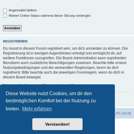
Angemeldet bleiben
Meinen Online-Status während dieser Sitzung verbergen
REGISTRIEREN
Du musst in diesem Forum registriert sein, um dich anmelden zu können. Die
Registrierung ist in wenigen Augenblicken erledigt und ermöglicht dir, auf
weitere Funktionen zuzugreifen. Die Board-Administration kann registrierten
Benutzern auch zusätzliche Berechtigungen zuweisen. Beachte bitte unsere
Nutzungsbedingungen und die verwandten Regelungen, bevor du dich
registrierst. Bitte beachte auch die jeweiligen Forenregeln, wenn du dich in
diesem Board bewegst.
Nutzungsbedingungen
|
Datenschutzerklärung
Diese Website nutzt Cookies, um dir den
Registrieren
bestmöglichen Komfort bei der Nutzung zu
bieten.
Mehr erfahren
Foren-Übersicht
Alle Zeiten sind
UTC+02:00
Verstanden!
Powered by
phpBB
® Forum Software © phpBB Limited
Deutsche Übersetzung durch
phpBB.de