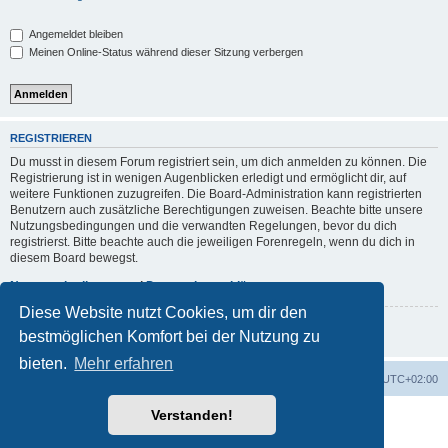
Angemeldet bleiben
Meinen Online-Status während dieser Sitzung verbergen
REGISTRIEREN
Du musst in diesem Forum registriert sein, um dich anmelden zu können. Die
Registrierung ist in wenigen Augenblicken erledigt und ermöglicht dir, auf
weitere Funktionen zuzugreifen. Die Board-Administration kann registrierten
Benutzern auch zusätzliche Berechtigungen zuweisen. Beachte bitte unsere
Nutzungsbedingungen und die verwandten Regelungen, bevor du dich
registrierst. Bitte beachte auch die jeweiligen Forenregeln, wenn du dich in
diesem Board bewegst.
Nutzungsbedingungen
|
Datenschutzerklärung
Diese Website nutzt Cookies, um dir den
Registrieren
bestmöglichen Komfort bei der Nutzung zu
bieten.
Mehr erfahren
Foren-Übersicht
Alle Zeiten sind
UTC+02:00
Verstanden!
Powered by
phpBB
® Forum Software © phpBB Limited
Deutsche Übersetzung durch
phpBB.de