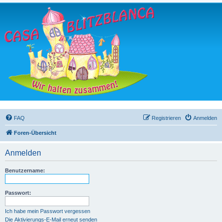
FAQ
Registrieren
Anmelden
Foren-Übersicht
Anmelden
Benutzername:
Passwort:
Ich habe mein Passwort vergessen
Die Aktivierungs-E-Mail erneut senden