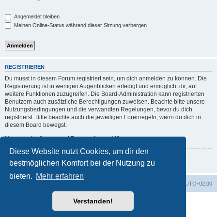
Angemeldet bleiben
Meinen Online-Status während dieser Sitzung verbergen
REGISTRIEREN
Du musst in diesem Forum registriert sein, um dich anmelden zu können. Die
Registrierung ist in wenigen Augenblicken erledigt und ermöglicht dir, auf
weitere Funktionen zuzugreifen. Die Board-Administration kann registrierten
Benutzern auch zusätzliche Berechtigungen zuweisen. Beachte bitte unsere
Nutzungsbedingungen und die verwandten Regelungen, bevor du dich
registrierst. Bitte beachte auch die jeweiligen Forenregeln, wenn du dich in
diesem Board bewegst.
Nutzungsbedingungen
|
Datenschutzerklärung
Diese Website nutzt Cookies, um dir den
Registrieren
bestmöglichen Komfort bei der Nutzung zu
bieten.
Mehr erfahren
Foren-Übersicht
Alle Zeiten sind
UTC+02:00
Verstanden!
Powered by
phpBB
® Forum Software © phpBB Limited
Deutsche Übersetzung durch
phpBB.de