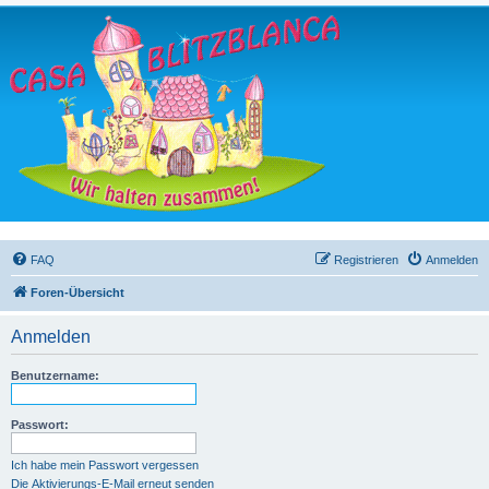
FAQ
Registrieren
Anmelden
Foren-Übersicht
Anmelden
Benutzername:
Passwort:
Ich habe mein Passwort vergessen
Die Aktivierungs-E-Mail erneut senden