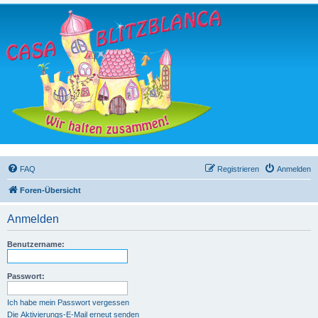
FAQ
Registrieren
Anmelden
Foren-Übersicht
Anmelden
Benutzername:
Passwort:
Ich habe mein Passwort vergessen
Die Aktivierungs-E-Mail erneut senden