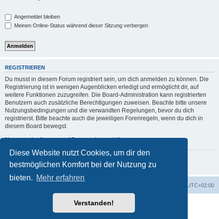
Angemeldet bleiben
Meinen Online-Status während dieser Sitzung verbergen
REGISTRIEREN
Du musst in diesem Forum registriert sein, um dich anmelden zu können. Die
Registrierung ist in wenigen Augenblicken erledigt und ermöglicht dir, auf
weitere Funktionen zuzugreifen. Die Board-Administration kann registrierten
Benutzern auch zusätzliche Berechtigungen zuweisen. Beachte bitte unsere
Nutzungsbedingungen und die verwandten Regelungen, bevor du dich
registrierst. Bitte beachte auch die jeweiligen Forenregeln, wenn du dich in
diesem Board bewegst.
Nutzungsbedingungen
|
Datenschutzerklärung
Diese Website nutzt Cookies, um dir den
Registrieren
bestmöglichen Komfort bei der Nutzung zu
bieten.
Mehr erfahren
Foren-Übersicht
Alle Zeiten sind
UTC+02:00
Verstanden!
Powered by
phpBB
® Forum Software © phpBB Limited
Deutsche Übersetzung durch
phpBB.de