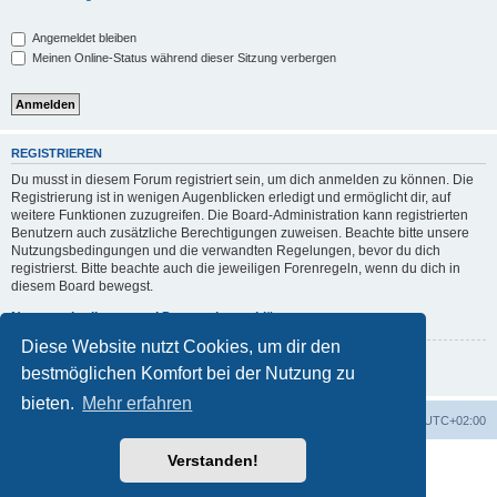
Angemeldet bleiben
Meinen Online-Status während dieser Sitzung verbergen
REGISTRIEREN
Du musst in diesem Forum registriert sein, um dich anmelden zu können. Die
Registrierung ist in wenigen Augenblicken erledigt und ermöglicht dir, auf
weitere Funktionen zuzugreifen. Die Board-Administration kann registrierten
Benutzern auch zusätzliche Berechtigungen zuweisen. Beachte bitte unsere
Nutzungsbedingungen und die verwandten Regelungen, bevor du dich
registrierst. Bitte beachte auch die jeweiligen Forenregeln, wenn du dich in
diesem Board bewegst.
Nutzungsbedingungen
|
Datenschutzerklärung
Diese Website nutzt Cookies, um dir den
Registrieren
bestmöglichen Komfort bei der Nutzung zu
bieten.
Mehr erfahren
Foren-Übersicht
Alle Zeiten sind
UTC+02:00
Verstanden!
Powered by
phpBB
® Forum Software © phpBB Limited
Deutsche Übersetzung durch
phpBB.de