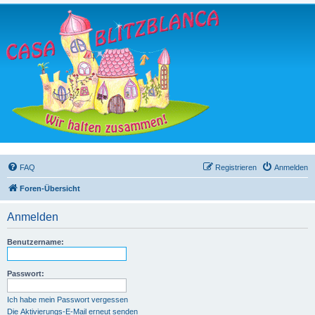
FAQ
Registrieren
Anmelden
Foren-Übersicht
Anmelden
Benutzername:
Passwort:
Ich habe mein Passwort vergessen
Die Aktivierungs-E-Mail erneut senden