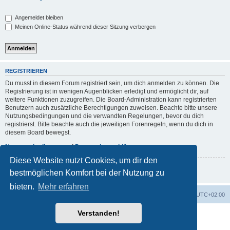
Angemeldet bleiben
Meinen Online-Status während dieser Sitzung verbergen
REGISTRIEREN
Du musst in diesem Forum registriert sein, um dich anmelden zu können. Die
Registrierung ist in wenigen Augenblicken erledigt und ermöglicht dir, auf
weitere Funktionen zuzugreifen. Die Board-Administration kann registrierten
Benutzern auch zusätzliche Berechtigungen zuweisen. Beachte bitte unsere
Nutzungsbedingungen und die verwandten Regelungen, bevor du dich
registrierst. Bitte beachte auch die jeweiligen Forenregeln, wenn du dich in
diesem Board bewegst.
Nutzungsbedingungen
|
Datenschutzerklärung
Diese Website nutzt Cookies, um dir den
Registrieren
bestmöglichen Komfort bei der Nutzung zu
bieten.
Mehr erfahren
Foren-Übersicht
Alle Zeiten sind
UTC+02:00
Verstanden!
Powered by
phpBB
® Forum Software © phpBB Limited
Deutsche Übersetzung durch
phpBB.de