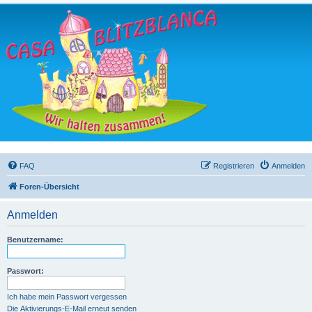
FAQ
Registrieren
Anmelden
Foren-Übersicht
Anmelden
Benutzername:
Passwort:
Ich habe mein Passwort vergessen
Die Aktivierungs-E-Mail erneut senden