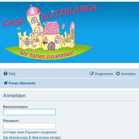
FAQ
Registrieren
Anmelden
Foren-Übersicht
Anmelden
Benutzername:
Passwort:
Ich habe mein Passwort vergessen
Die Aktivierungs-E-Mail erneut senden