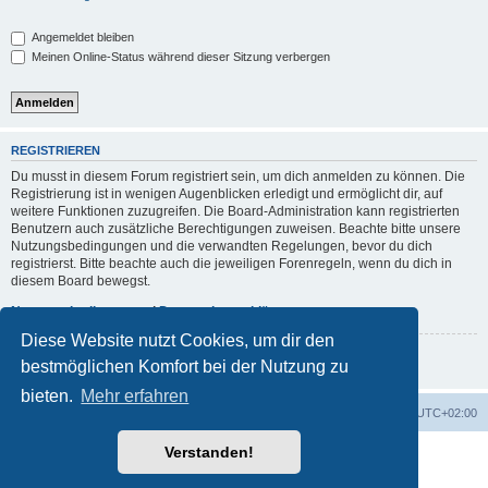
Angemeldet bleiben
Meinen Online-Status während dieser Sitzung verbergen
REGISTRIEREN
Du musst in diesem Forum registriert sein, um dich anmelden zu können. Die
Registrierung ist in wenigen Augenblicken erledigt und ermöglicht dir, auf
weitere Funktionen zuzugreifen. Die Board-Administration kann registrierten
Benutzern auch zusätzliche Berechtigungen zuweisen. Beachte bitte unsere
Nutzungsbedingungen und die verwandten Regelungen, bevor du dich
registrierst. Bitte beachte auch die jeweiligen Forenregeln, wenn du dich in
diesem Board bewegst.
Nutzungsbedingungen
|
Datenschutzerklärung
Diese Website nutzt Cookies, um dir den
Registrieren
bestmöglichen Komfort bei der Nutzung zu
bieten.
Mehr erfahren
Foren-Übersicht
Alle Zeiten sind
UTC+02:00
Verstanden!
Powered by
phpBB
® Forum Software © phpBB Limited
Deutsche Übersetzung durch
phpBB.de