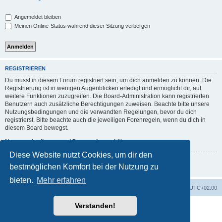
Angemeldet bleiben
Meinen Online-Status während dieser Sitzung verbergen
REGISTRIEREN
Du musst in diesem Forum registriert sein, um dich anmelden zu können. Die
Registrierung ist in wenigen Augenblicken erledigt und ermöglicht dir, auf
weitere Funktionen zuzugreifen. Die Board-Administration kann registrierten
Benutzern auch zusätzliche Berechtigungen zuweisen. Beachte bitte unsere
Nutzungsbedingungen und die verwandten Regelungen, bevor du dich
registrierst. Bitte beachte auch die jeweiligen Forenregeln, wenn du dich in
diesem Board bewegst.
Nutzungsbedingungen
|
Datenschutzerklärung
Diese Website nutzt Cookies, um dir den
Registrieren
bestmöglichen Komfort bei der Nutzung zu
bieten.
Mehr erfahren
Foren-Übersicht
Alle Zeiten sind
UTC+02:00
Verstanden!
Powered by
phpBB
® Forum Software © phpBB Limited
Deutsche Übersetzung durch
phpBB.de