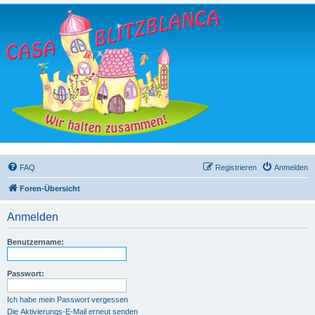
FAQ
Registrieren
Anmelden
Foren-Übersicht
Anmelden
Benutzername:
Passwort:
Ich habe mein Passwort vergessen
Die Aktivierungs-E-Mail erneut senden