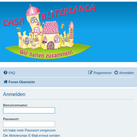
FAQ
Registrieren
Anmelden
Foren-Übersicht
Anmelden
Benutzername:
Passwort:
Ich habe mein Passwort vergessen
Die Aktivierungs-E-Mail erneut senden