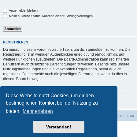
Angemeldet bleiben
Meinen Online-Status während dieser Sitzung verbergen
REGISTRIEREN
Du musst in diesem Forum registriert sein, um dich anmelden zu können. Die
Registrierung ist in wenigen Augenblicken erledigt und ermöglicht dir, auf
weitere Funktionen zuzugreifen. Die Board-Administration kann registrierten
Benutzern auch zusätzliche Berechtigungen zuweisen. Beachte bitte unsere
Nutzungsbedingungen und die verwandten Regelungen, bevor du dich
registrierst. Bitte beachte auch die jeweiligen Forenregeln, wenn du dich in
diesem Board bewegst.
Nutzungsbedingungen
|
Datenschutzerklärung
Diese Website nutzt Cookies, um dir den
Registrieren
bestmöglichen Komfort bei der Nutzung zu
bieten.
Mehr erfahren
Foren-Übersicht
Alle Zeiten sind
UTC+02:00
Verstanden!
Powered by
phpBB
® Forum Software © phpBB Limited
Deutsche Übersetzung durch
phpBB.de