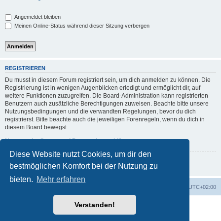
Angemeldet bleiben
Meinen Online-Status während dieser Sitzung verbergen
REGISTRIEREN
Du musst in diesem Forum registriert sein, um dich anmelden zu können. Die
Registrierung ist in wenigen Augenblicken erledigt und ermöglicht dir, auf
weitere Funktionen zuzugreifen. Die Board-Administration kann registrierten
Benutzern auch zusätzliche Berechtigungen zuweisen. Beachte bitte unsere
Nutzungsbedingungen und die verwandten Regelungen, bevor du dich
registrierst. Bitte beachte auch die jeweiligen Forenregeln, wenn du dich in
diesem Board bewegst.
Nutzungsbedingungen
|
Datenschutzerklärung
Diese Website nutzt Cookies, um dir den
Registrieren
bestmöglichen Komfort bei der Nutzung zu
bieten.
Mehr erfahren
Foren-Übersicht
Alle Zeiten sind
UTC+02:00
Verstanden!
Powered by
phpBB
® Forum Software © phpBB Limited
Deutsche Übersetzung durch
phpBB.de