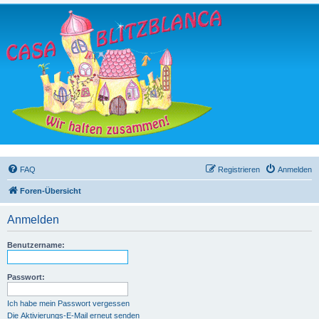
FAQ
Registrieren
Anmelden
Foren-Übersicht
Anmelden
Benutzername:
Passwort:
Ich habe mein Passwort vergessen
Die Aktivierungs-E-Mail erneut senden