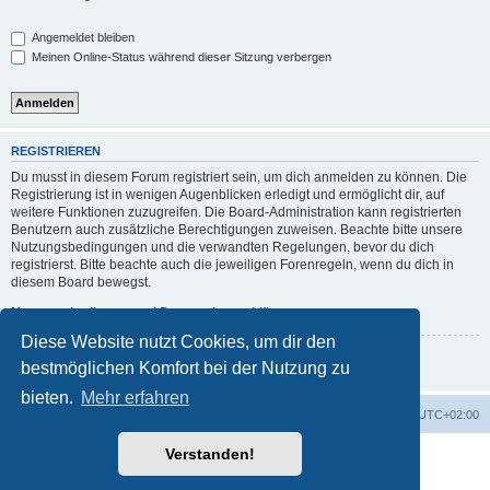
Angemeldet bleiben
Meinen Online-Status während dieser Sitzung verbergen
REGISTRIEREN
Du musst in diesem Forum registriert sein, um dich anmelden zu können. Die
Registrierung ist in wenigen Augenblicken erledigt und ermöglicht dir, auf
weitere Funktionen zuzugreifen. Die Board-Administration kann registrierten
Benutzern auch zusätzliche Berechtigungen zuweisen. Beachte bitte unsere
Nutzungsbedingungen und die verwandten Regelungen, bevor du dich
registrierst. Bitte beachte auch die jeweiligen Forenregeln, wenn du dich in
diesem Board bewegst.
Nutzungsbedingungen
|
Datenschutzerklärung
Diese Website nutzt Cookies, um dir den
Registrieren
bestmöglichen Komfort bei der Nutzung zu
bieten.
Mehr erfahren
Foren-Übersicht
Alle Zeiten sind
UTC+02:00
Verstanden!
Powered by
phpBB
® Forum Software © phpBB Limited
Deutsche Übersetzung durch
phpBB.de