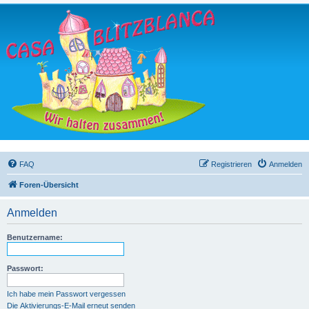
FAQ
Registrieren
Anmelden
Foren-Übersicht
Anmelden
Benutzername:
Passwort:
Ich habe mein Passwort vergessen
Die Aktivierungs-E-Mail erneut senden