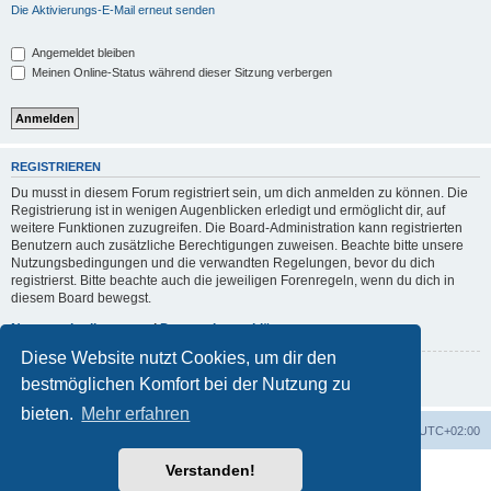
Die Aktivierungs-E-Mail erneut senden
Angemeldet bleiben
Meinen Online-Status während dieser Sitzung verbergen
REGISTRIEREN
Du musst in diesem Forum registriert sein, um dich anmelden zu können. Die
Registrierung ist in wenigen Augenblicken erledigt und ermöglicht dir, auf
weitere Funktionen zuzugreifen. Die Board-Administration kann registrierten
Benutzern auch zusätzliche Berechtigungen zuweisen. Beachte bitte unsere
Nutzungsbedingungen und die verwandten Regelungen, bevor du dich
registrierst. Bitte beachte auch die jeweiligen Forenregeln, wenn du dich in
diesem Board bewegst.
Nutzungsbedingungen
|
Datenschutzerklärung
Diese Website nutzt Cookies, um dir den
Registrieren
bestmöglichen Komfort bei der Nutzung zu
bieten.
Mehr erfahren
Foren-Übersicht
Alle Zeiten sind
UTC+02:00
Verstanden!
Powered by
phpBB
® Forum Software © phpBB Limited
Deutsche Übersetzung durch
phpBB.de