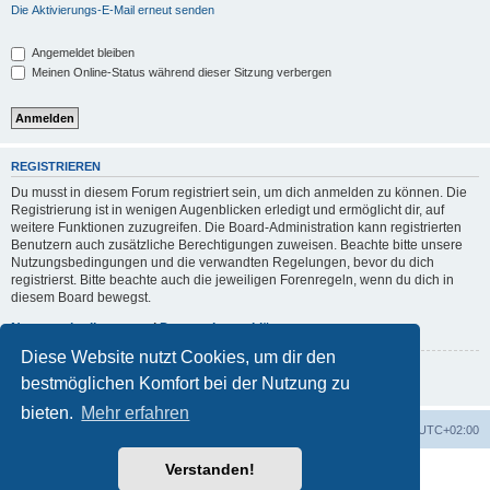
Die Aktivierungs-E-Mail erneut senden
Angemeldet bleiben
Meinen Online-Status während dieser Sitzung verbergen
REGISTRIEREN
Du musst in diesem Forum registriert sein, um dich anmelden zu können. Die
Registrierung ist in wenigen Augenblicken erledigt und ermöglicht dir, auf
weitere Funktionen zuzugreifen. Die Board-Administration kann registrierten
Benutzern auch zusätzliche Berechtigungen zuweisen. Beachte bitte unsere
Nutzungsbedingungen und die verwandten Regelungen, bevor du dich
registrierst. Bitte beachte auch die jeweiligen Forenregeln, wenn du dich in
diesem Board bewegst.
Nutzungsbedingungen
|
Datenschutzerklärung
Diese Website nutzt Cookies, um dir den
Registrieren
bestmöglichen Komfort bei der Nutzung zu
bieten.
Mehr erfahren
Foren-Übersicht
Alle Zeiten sind
UTC+02:00
Verstanden!
Powered by
phpBB
® Forum Software © phpBB Limited
Deutsche Übersetzung durch
phpBB.de