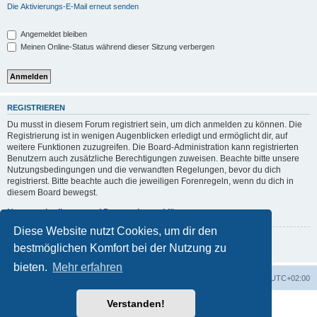
Die Aktivierungs-E-Mail erneut senden
Angemeldet bleiben
Meinen Online-Status während dieser Sitzung verbergen
REGISTRIEREN
Du musst in diesem Forum registriert sein, um dich anmelden zu können. Die
Registrierung ist in wenigen Augenblicken erledigt und ermöglicht dir, auf
weitere Funktionen zuzugreifen. Die Board-Administration kann registrierten
Benutzern auch zusätzliche Berechtigungen zuweisen. Beachte bitte unsere
Nutzungsbedingungen und die verwandten Regelungen, bevor du dich
registrierst. Bitte beachte auch die jeweiligen Forenregeln, wenn du dich in
diesem Board bewegst.
Nutzungsbedingungen
|
Datenschutzerklärung
Diese Website nutzt Cookies, um dir den
Registrieren
bestmöglichen Komfort bei der Nutzung zu
bieten.
Mehr erfahren
Foren-Übersicht
Alle Zeiten sind
UTC+02:00
Verstanden!
Powered by
phpBB
® Forum Software © phpBB Limited
Deutsche Übersetzung durch
phpBB.de