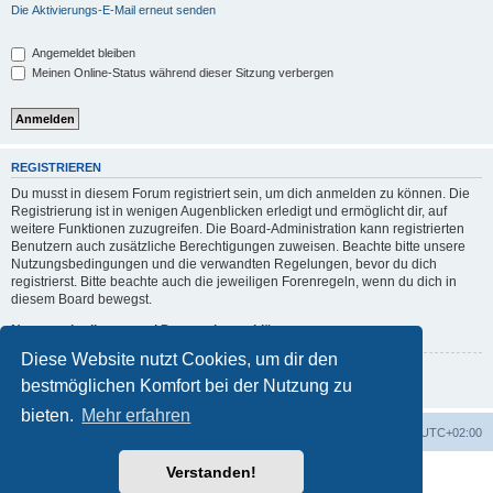
Die Aktivierungs-E-Mail erneut senden
Angemeldet bleiben
Meinen Online-Status während dieser Sitzung verbergen
REGISTRIEREN
Du musst in diesem Forum registriert sein, um dich anmelden zu können. Die
Registrierung ist in wenigen Augenblicken erledigt und ermöglicht dir, auf
weitere Funktionen zuzugreifen. Die Board-Administration kann registrierten
Benutzern auch zusätzliche Berechtigungen zuweisen. Beachte bitte unsere
Nutzungsbedingungen und die verwandten Regelungen, bevor du dich
registrierst. Bitte beachte auch die jeweiligen Forenregeln, wenn du dich in
diesem Board bewegst.
Nutzungsbedingungen
|
Datenschutzerklärung
Diese Website nutzt Cookies, um dir den
Registrieren
bestmöglichen Komfort bei der Nutzung zu
bieten.
Mehr erfahren
Foren-Übersicht
Alle Zeiten sind
UTC+02:00
Verstanden!
Powered by
phpBB
® Forum Software © phpBB Limited
Deutsche Übersetzung durch
phpBB.de