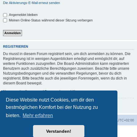
Die Aktivierungs-E-Mail erneut senden
Angemeldet bleiben
Meinen Online-Status während dieser Sitzung verbergen
REGISTRIEREN
Du musst in diesem Forum registriert sein, um dich anmelden zu können. Die
Registrierung ist in wenigen Augenblicken erledigt und ermöglicht dir, auf
weitere Funktionen zuzugreifen. Die Board-Administration kann registrierten
Benutzern auch zusätzliche Berechtigungen zuweisen. Beachte bitte unsere
Nutzungsbedingungen und die verwandten Regelungen, bevor du dich
registrierst. Bitte beachte auch die jeweiligen Forenregeln, wenn du dich in
diesem Board bewegst.
Nutzungsbedingungen
|
Datenschutzerklärung
Diese Website nutzt Cookies, um dir den
Registrieren
bestmöglichen Komfort bei der Nutzung zu
bieten.
Mehr erfahren
Foren-Übersicht
Alle Zeiten sind
UTC+02:00
Verstanden!
Powered by
phpBB
® Forum Software © phpBB Limited
Deutsche Übersetzung durch
phpBB.de