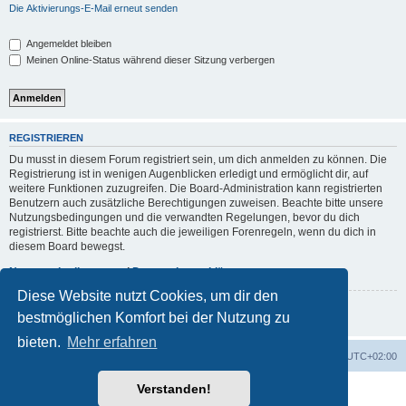
Die Aktivierungs-E-Mail erneut senden
Angemeldet bleiben
Meinen Online-Status während dieser Sitzung verbergen
REGISTRIEREN
Du musst in diesem Forum registriert sein, um dich anmelden zu können. Die
Registrierung ist in wenigen Augenblicken erledigt und ermöglicht dir, auf
weitere Funktionen zuzugreifen. Die Board-Administration kann registrierten
Benutzern auch zusätzliche Berechtigungen zuweisen. Beachte bitte unsere
Nutzungsbedingungen und die verwandten Regelungen, bevor du dich
registrierst. Bitte beachte auch die jeweiligen Forenregeln, wenn du dich in
diesem Board bewegst.
Nutzungsbedingungen
|
Datenschutzerklärung
Diese Website nutzt Cookies, um dir den
Registrieren
bestmöglichen Komfort bei der Nutzung zu
bieten.
Mehr erfahren
Foren-Übersicht
Alle Zeiten sind
UTC+02:00
Verstanden!
Powered by
phpBB
® Forum Software © phpBB Limited
Deutsche Übersetzung durch
phpBB.de