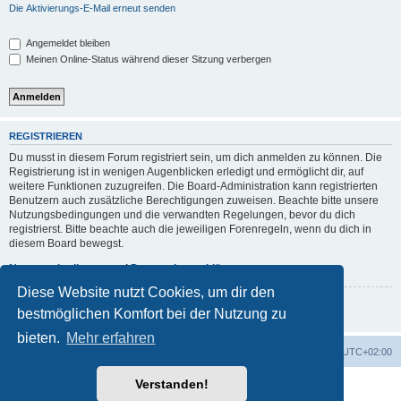
Die Aktivierungs-E-Mail erneut senden
Angemeldet bleiben
Meinen Online-Status während dieser Sitzung verbergen
REGISTRIEREN
Du musst in diesem Forum registriert sein, um dich anmelden zu können. Die
Registrierung ist in wenigen Augenblicken erledigt und ermöglicht dir, auf
weitere Funktionen zuzugreifen. Die Board-Administration kann registrierten
Benutzern auch zusätzliche Berechtigungen zuweisen. Beachte bitte unsere
Nutzungsbedingungen und die verwandten Regelungen, bevor du dich
registrierst. Bitte beachte auch die jeweiligen Forenregeln, wenn du dich in
diesem Board bewegst.
Nutzungsbedingungen
|
Datenschutzerklärung
Diese Website nutzt Cookies, um dir den
Registrieren
bestmöglichen Komfort bei der Nutzung zu
bieten.
Mehr erfahren
Foren-Übersicht
Alle Zeiten sind
UTC+02:00
Verstanden!
Powered by
phpBB
® Forum Software © phpBB Limited
Deutsche Übersetzung durch
phpBB.de