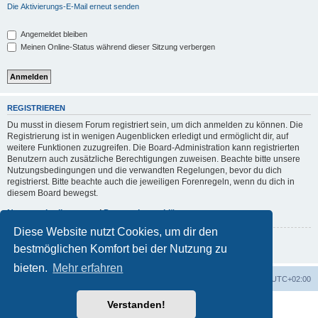
Die Aktivierungs-E-Mail erneut senden
Angemeldet bleiben
Meinen Online-Status während dieser Sitzung verbergen
REGISTRIEREN
Du musst in diesem Forum registriert sein, um dich anmelden zu können. Die
Registrierung ist in wenigen Augenblicken erledigt und ermöglicht dir, auf
weitere Funktionen zuzugreifen. Die Board-Administration kann registrierten
Benutzern auch zusätzliche Berechtigungen zuweisen. Beachte bitte unsere
Nutzungsbedingungen und die verwandten Regelungen, bevor du dich
registrierst. Bitte beachte auch die jeweiligen Forenregeln, wenn du dich in
diesem Board bewegst.
Nutzungsbedingungen
|
Datenschutzerklärung
Diese Website nutzt Cookies, um dir den
Registrieren
bestmöglichen Komfort bei der Nutzung zu
bieten.
Mehr erfahren
Foren-Übersicht
Alle Zeiten sind
UTC+02:00
Verstanden!
Powered by
phpBB
® Forum Software © phpBB Limited
Deutsche Übersetzung durch
phpBB.de