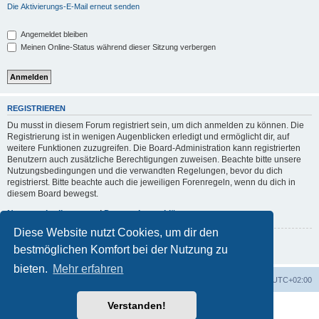
Die Aktivierungs-E-Mail erneut senden
Angemeldet bleiben
Meinen Online-Status während dieser Sitzung verbergen
REGISTRIEREN
Du musst in diesem Forum registriert sein, um dich anmelden zu können. Die
Registrierung ist in wenigen Augenblicken erledigt und ermöglicht dir, auf
weitere Funktionen zuzugreifen. Die Board-Administration kann registrierten
Benutzern auch zusätzliche Berechtigungen zuweisen. Beachte bitte unsere
Nutzungsbedingungen und die verwandten Regelungen, bevor du dich
registrierst. Bitte beachte auch die jeweiligen Forenregeln, wenn du dich in
diesem Board bewegst.
Nutzungsbedingungen
|
Datenschutzerklärung
Diese Website nutzt Cookies, um dir den
Registrieren
bestmöglichen Komfort bei der Nutzung zu
bieten.
Mehr erfahren
Foren-Übersicht
Alle Zeiten sind
UTC+02:00
Verstanden!
Powered by
phpBB
® Forum Software © phpBB Limited
Deutsche Übersetzung durch
phpBB.de