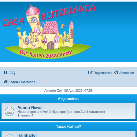
FAQ
Registrieren
Anmelden
Foren-Übersicht
Aktuelle Zeit: 09 Aug 2026, 07:55
Allgemeines
Admin-News!
Neuerungen und Ankündigungen (von den Administratoren)
Themen:
4
Tasse Kaffee?
Hallihallo!