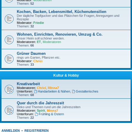
Moderator:
Moderatoren
Themen:
52
Kochen, Backen, Lebensmittel, Küchenutensilien
Der tägliche Topfgucker und das Plätzchen für Fragen, Anregungen und
Rezepte
Moderator:
Friedie
Themen:
32
Wohnen, Einrichten, Renovieren, Umzug & Co.
Unser Heim soll schöner werden.
Moderatoren:
ET
,
Moderatoren
Themen:
66
Grüner Daumen
rings um Garten, Pflanzen etc.
Moderator:
Chrici
Themen:
33
Kultur & Hobby
Kreativarbeit
Moderatoren:
Chrici
,
Minna7
Unterforen:
Handarbeiten & Nähen
,
Gestalterisches
Themen:
68
Quer durch die Jahreszeit
Deko und Themen rund um die Jahreszeiten
Moderatoren:
Spirit
,
Minna7
Unterforum:
Frühling & Ostern
Themen:
22
ANMELDEN
•
REGISTRIEREN