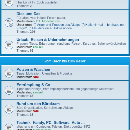
Hier könnt Ihr Euch vorstellen.
Themen:
2
Dies und Das
Für alles, was in kein Forum passt.
Moderatoren:
ET
,
Moderatoren
Unterforen:
Ärger und Freuden des Alltags
,
Helft mir mal ... Ich habe ne
Frage?
,
Plaudereien & Diskussionen
Themen:
226
Urlaub, Reisen & Unternehmungen
Fragem. Tipps, Erfahrungen rund ums Reisen, Kurztrips, Sehenswürdigkeiten
Moderator:
zausel
Themen:
65
Vom Dach bis zum Keller
Putzen & Waschen
Tipps, Motivation, Utensilien & Produkte
Moderator:
NiKi
Entrümplung & Co
Tipps und Erfolge, Entrümplungsberichte und gegenseitige Motivation
Moderator:
zausel
Themen:
63
Rund um den Bürokram
Büro Organisation, Schreibkram, Ablage, ...
Moderator:
NiKi
Themen:
38
Technik, Handy, PC, Software, Auto ...
alles rund um Computer, Telefon, Elektrogeräte, KFZ