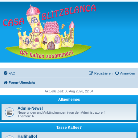
FAQ
Registrieren
Anmelden
Foren-Übersicht
Aktuelle Zeit: 08 Aug 2026, 22:34
Allgemeines
Admin-News!
Neuerungen und Ankündigungen (von den Administratoren)
Themen:
4
Tasse Kaffee?
Hallihallo!