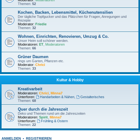
Moderator:
Moderatoren
Themen:
52
Kochen, Backen, Lebensmittel, Küchenutensilien
Der tägliche Topfgucker und das Plätzchen für Fragen, Anregungen und
Rezepte
Moderator:
Friedie
Themen:
32
Wohnen, Einrichten, Renovieren, Umzug & Co.
Unser Heim soll schöner werden.
Moderatoren:
ET
,
Moderatoren
Themen:
66
Grüner Daumen
rings um Garten, Pflanzen etc.
Moderator:
Chrici
Themen:
33
Kultur & Hobby
Kreativarbeit
Moderatoren:
Chrici
,
Minna7
Unterforen:
Handarbeiten & Nähen
,
Gestalterisches
Themen:
68
Quer durch die Jahreszeit
Deko und Themen rund um die Jahreszeiten
Moderatoren:
Spirit
,
Minna7
Unterforum:
Frühling & Ostern
Themen:
22
ANMELDEN
•
REGISTRIEREN