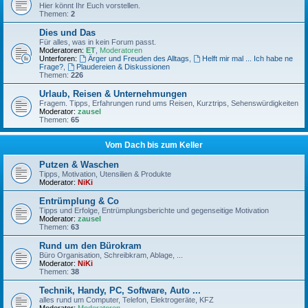
Hier könnt Ihr Euch vorstellen.
Themen:
2
Dies und Das
Für alles, was in kein Forum passt.
Moderatoren:
ET
,
Moderatoren
Unterforen:
Ärger und Freuden des Alltags
,
Helft mir mal ... Ich habe ne
Frage?
,
Plaudereien & Diskussionen
Themen:
226
Urlaub, Reisen & Unternehmungen
Fragem. Tipps, Erfahrungen rund ums Reisen, Kurztrips, Sehenswürdigkeiten
Moderator:
zausel
Themen:
65
Vom Dach bis zum Keller
Putzen & Waschen
Tipps, Motivation, Utensilien & Produkte
Moderator:
NiKi
Entrümplung & Co
Tipps und Erfolge, Entrümplungsberichte und gegenseitige Motivation
Moderator:
zausel
Themen:
63
Rund um den Bürokram
Büro Organisation, Schreibkram, Ablage, ...
Moderator:
NiKi
Themen:
38
Technik, Handy, PC, Software, Auto ...
alles rund um Computer, Telefon, Elektrogeräte, KFZ